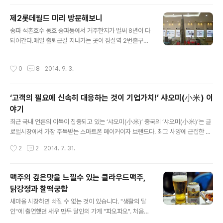
월드타워 한바퀴를 쭈욱 돌아봤다. 우선 집에서 가까운 엔
터동으로 들어가서 쇼핑몰을 살펴봤는데 3층에 위치한 어
제2롯데월드 미리 방문해보니
마어마한 하이마트 전체적으로 화이트컬러와 원목느낌으
글 내용
송파 석촌호수 동호 송파동에서 거주한지가 벌써 8년이 다
로 까페느낌도 나고 휴식공간도 의자가 아닌 소파가 있어
되어간다.매일 출퇴근길 지나가는 곳이 잠실역 2번출구에
편안하게 둘러볼수 있다.이사하거나 신혼가전제품을 한꺼
서 석촌호수를 지나가던 중 롯데월드타워(제2롯데월드) 기
번에 살때는 오히려 오프라인이 저렴한듯.. ( 하지만 제품
공을 시작할때부터 지금까지 변함없이 이곳을 지나가고 있
하나하나 살때는 온라인 쇼핑몰이^^ ) 29스트리트는 이곳
작성시간
0
8
2014. 9. 3.
다. 한참 공사가 되면서 송파지역 주변에 싱크홀 문제로 각
주소에서 따온 이름으로 스파와 미용실, 메이크업숍, 음식
종 미디어에 우려섞인 기사가 쏟아지고 있다. 게다가 9시
점 등으로 구성. 서울3080은 1930년대 종..
뉴스에 보도될 때에는 석촌호수 주변에 산다는 이유로 주
‘고객의 필요에 신속히 대응하는 것이 기업가치!’ 샤오미(小米) 이
변 지인들로부터 괜찮냐라는 안부를 종종 듣기도 한다. 개
야기
인적인 생각은 최근에 일어나고 있는 싱크홀 문제는 롯데
글 내용
월드타워와 관련없는 9호선 확장 공사나 다른 이유로 일어
최근 국내 언론의 이목이 집중되고 있는 ‘샤오미(小米)’ 중국의 ‘샤오미(小米)’는 글
나는 문제인데 송파구에서 발생하면 계속 롯데월드 타워와
로벌시장에서 가장 주목받는 스마트폰 메이커이자 브랜드다. 최고 사양에 근접한 스
연결시키는것 같다. 그러던중 기회가 닿아 제2롯데월드 홍
마트폰을 내놓고 있지만, 가격은 기존 메이커에 비해 절반 정도 밖에 되지 않는다. 별
작성시간
2
2
2014. 7. 31.
보관을 비롯하여 공사현장을 방문하게 되었다. 홍보관..
도의 오프라인 매장 없이 온라인에서만 제품을 파는 방식으로 비용과 이윤을 낮게 책
정해 스마트폰을 저렴하게 판매하는 것이다. 또한 홍보방식 역시 독특하다. 기존 메
이커들이 선호하는 TV 등 매체 광고보다 웨이보 등 소셜네트워크를 활용한 홍보 전
맥주의 깊은맛을 느낄수 있는 클라우드맥주,
략을 세우는 것으로 유명하다. 샤오미(小米, Xiaomi)의 MI 로고를 뒤집으면 샤오미
닭강정과 찰떡궁합
(小米)는 중국어로 ‘좁쌀’을 의미하지만, 자신의 로고인 ‘MI’에서 그 특징과 회사의
글 내용
비전을 함축적으로 드러내고 있다. MI 로고는 ..
새마을 시장하면 빠질 수 없는 것이 있습니다. "생활의 달
인"에 출연했던 새우 만두 달인의 가게 "파오파오". 처음에
닭강정 사러 갔다가 우연히 들른 곳인데 맛보고 나선 자꾸