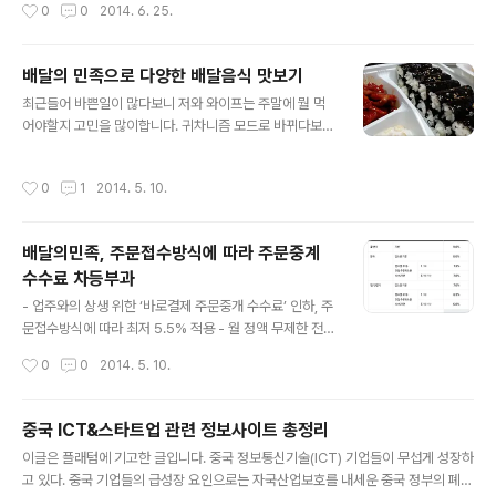
작성시간
0
0
2014. 6. 25.
자꾸 생각나서 자주 찾게 되는 맛입니다. 새우 만두는 일반
만두와 달리 롤처럼 말려 있습니다.닭강정 사러 갔다가 닭
강정만으로는 부족할 것 같아 시장에서 만두와 닭강정 조
배달의 민족으로 다양한 배달음식 맛보기
합으로 불금 준비얼마전 새롭게 출시된 클라우드 맥주와
글 내용
최근들어 바쁜일이 많다보니 저와 와이프는 주말에 뭘 먹
안주 조합은 딱~좋네요.클라우드맥주가 전지현 맥주로도
어야할지 고민을 많이합니다. 귀차니즘 모드로 바뀌다보니
유명하죠. 중국 남방식 만두 훈툰(餛飩)처럼 피가 아주 얇
이제는 음식을 배달 시켜먹는 것이 아주 당연한것처럼 되
다. 겉으로 보기에도 내용물이 꽉꽉 차있습니다.새우만두
어버렸네요 >.
는 중국 남방식 만두 훈툰(餛飩)처럼 피가 아주 얇습니다.
작성시간
0
1
2014. 5. 10.
겉으로 보기에도 내용물이 꽉꽉 차있습니다. 한 입 베어무
니 새우가 씹히면서 그냥 이름만 새우 ..
배달의민족, 주문접수방식에 따라 주문중계
수수료 차등부과
글 내용
- 업주와의 상생 위한 ‘바로결제 주문중개 수수료’ 인하, 주
문접수방식에 따라 최저 5.5% 적용 - 월 정액 무제한 전화
주문은 그대로 유지, 전단지 효과측정 서비스도 무료 제공
작성시간
0
0
2014. 5. 10.
업계 1위 배달앱 ‘배달의민족’을 서비스하는 ㈜우아한형제
들(대표 김봉진)이 배달 업소와의 상생 발전에 힘쓰고자
‘바로결제 주문중개 수수료’를 인하한다. 새롭게 개편된 바
중국 ICT&스타트업 관련 정보사이트 총정리
로결제 주문중개 수수료는 업주들의 의견을 적극적으로 반
글 내용
이글은 플래텀에 기고한 글입니다. 중국 정보통신기술(ICT) 기업들이 무섭게 성장하
영했으며 주문접수 방식에 따라 최저 5.5%까지 내려간다.
고 있다. 중국 기업들의 급성장 요인으로는 자국산업보호를 내세운 중국 정부의 폐쇄
배달의민족의 ‘바로결제 주문접수’ 방식은 단말기 주문접