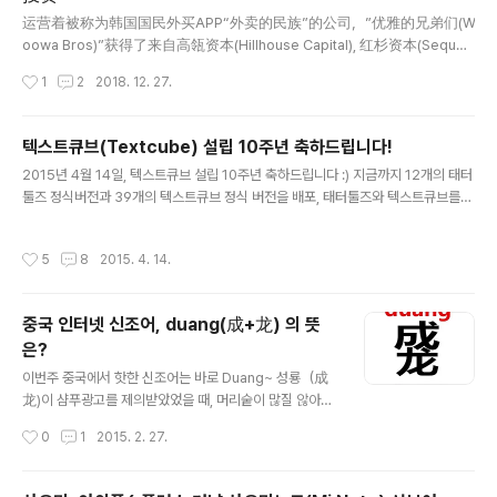
글 내용
찌는 동안에 먼저 나온 회..도미회와 도미숙회 그리고 연어
运营着被称为韩国国民外买APP“外卖的民族”的公司，”优雅的兄弟们(W
도 작게 나왔다. 씹는 식감도 꼬득해서 역시나 젓가락이 계
oowa Bros)”获得了来自高瓴资本(Hillhouse Capital), 红杉资本(Sequoi
속 간다. 함께 나온 해산물 세트...멍게, 새우회, 해삼, 전복
a Capital), 新加坡政府投资(GIC) 等投资者3.2亿美元的投资。此轮投资
작성시간
1
2
2018. 12. 27.
등 다양한 종류가 먹기 좋..
后，优雅的兄弟们公司的估值达26.6亿美元，正式成为独角兽企业。 优
雅的兄弟们是运营着韩国第一位外卖平台APP “外卖的民族”的创业公
司。外卖的民族是优雅的兄弟们在2010年6月推出的韩国外卖平台服
텍스트큐브(Textcube) 설립 10주년 축하드립니다!
务，2017年7月累积下载量已经达到3,000万次，平台上有24万家企业
글 내용
2015년 4월 14일, 텍스트큐브 설립 10주년 축하드립니다 :) 지금까지 12개의 태터
入驻，每月点单数量多达一千九百万人次，相当于每3个韩国人中有1名
툴즈 정식버전과 39개의 텍스트큐브 정식 버전을 배포, 태터툴즈와 텍스트큐브를
在外卖的民族上订购外卖，是韩国最受欢迎的外卖APP之一。 目前，韩
합쳐 누적 120만여회 다운로드 등이 말해주는 숫자입니다.국내에도 오픈소스로 정
国独角兽企业一共有6家。分别是于2014年和2015年先后接受美国硅谷
말 멋진 프로젝트를 운영 할 수 있다는걸 보여주고 있는 TNF/Needlworks!! 최근
和日本软银风投的 Yellow Mobile 和 Coupang ..
작성시간
5
8
2015. 4. 14.
에는 워드프레스 블로그를 많이 사용하고 있지만, 앞으로 좀 더 많은 사람들에게 사
랑받는 텍스트큐브가 되었으면 하는 바람입니다. TNF/Needlworks 설립10주년
을 기념해서 이번에 텍스트큐브 1.10.6 Tempo primo 발표도 되었네요. 요즘 페이
중국 인터넷 신조어, duang(成+龙) 의 뜻
스북,카카오스토리 등 다양한 SNS가 각광을 받고 있지만, '콘텐츠의 보고'로서 블로
은?
그 가치는 시간이 가면 갈수록 더 빛..
글 내용
이번주 중국에서 핫한 신조어는 바로 Duang~ 성룡（成
龙)이 샴푸광고를 제의받았었을 때, 머리숱이 많질 않아서
제안을 거절했다고 한다. 하지만 감독이 그럼 특수효과 넣
작성시간
0
1
2015. 2. 27.
어서 엄청 까맣고 윤기좔좔하고 부드러운 머리카락으로 특
수효과를 넣어 CF가 탄생하게 되었다. 그래서 그렇게 특수
효과를 넣고나서 보니까 머리가 Duang성룡의 成+龙 글