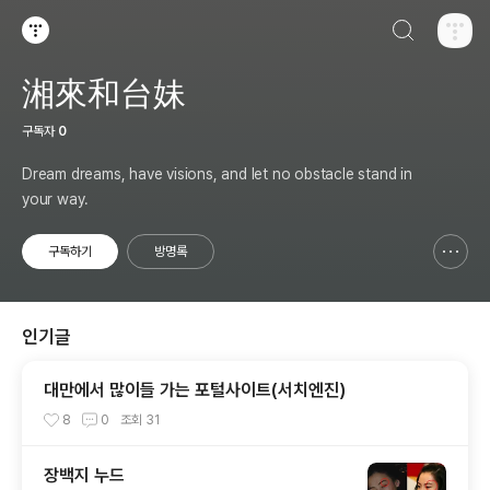
검색하기
티스토리
湘來和台妹
구독자
0
Dream dreams, have visions, and let no obstacle stand in
your way.
구독하기
방명록
신고하기 레이어
열기
인기글
대만에서 많이들 가는 포털사이트(서치엔진)
8
0
조회
31
장백지 누드