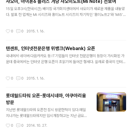
샤오미, 아이폰6 플러스 겨냥 샤오미노트(Mi Note) 선보여
자를 합쳐서 Duang 이라는 신조어가 생겨났고 2월 마지
글 내용
15일 오후3시(한국시간) 베이징 국가회의센터에서 샤오미가 새로운 제품을 내놓았
막주 핫한 신조어로 퍼지고 있다.
다. 발표 전 업계는 Mi 시리즈와 홍미노트 시리즈의 차기작인 ‘홍미노트2’와 ‘Mi5′
두 모델을 선보일 것으로 예상했지만 샤오미가 선보인 것은 샤오미판 패블릿이라 할
수 있는 ‘미노트(Mi note)’였다. 명칭에서는 갤럭시노트를 연상시키지만 샤오미가
작성시간
0
0
2015. 1. 16.
비교대상으로 삼은 제품은 아이폰6 플러스였다. 레이쥔 대표는 이날 발표에서 미노
트가 아이폰6 플러스보다 가볍고 더 큰 화면을 가진 모델이자 배터리 용량 역시 우위
에 있음을 역설했다. 특히 아이폰을 비롯한 여타 스마트폰 제품들에 비해 내수성이
텐센트, 인터넷전문은행 위뱅크(Webank) 오픈
좋은 제품이라고 강조했다. 미노트는 5.7인치 디스플레이를 장착했으며, 두께는 6.9
글 내용
5mm, 무게는 161g이다. 미노트의 가격은 HIF..
국내에서 네이버·다음카카오 등 IT기업들의 인터넷 전문은행의 등장이 가시화된 가
운데 중국에서는 인터넷 은행 오픈이 초읽기에 들어간 형세다. 실례로 중국의 인터넷
기업인 텐센트가 운영하는 인터넷은행 ‘웨이중(微众)은행(WeBank)’의 웹사이트가
오픈되었다. 지난 7월 텐센트(腾讯)와 바이예위엔(百业源)투자유한공사, 리예(立
작성시간
0
0
2015. 1. 16.
业)부동산 등 3개 기업이 함께 참여해 설립한 위뱅크는 중국 내 민영은행 설립 허가
를 받았다. 중국 최초의 민간 인터넷 은행인 셈이다. 위뱅크의 서비스 영역은 개인-기
업-해외 뱅킹 등을 포함하고 있다. 위뱅크의 총 등록자본은 30억 위안(한화 약 528
롯데월드타워 오픈-롯데시네마, 아쿠아리움
3억원)으로 이중 텐센트 지분비중이 30%로 가장 높으며, 바이예위엔과 리예는 각
방문
각 20%를 보유하고 있다. 그외 7명 주주가 나머지 30..
글 내용
지난번 롯데월드타워 오픈전 잠시 방문한적이 있다.매일
지나가는 롯데월드타워지만 임시개장하고는 지난 금요일
처음으로 방문하게 되었다. 금요일 오후 롯데시네마에서
작성시간
0
0
2014. 10. 27.
'나를 찾아줘 (Gone Girl)' 영화 예매 해놓고 오픈한 롯데