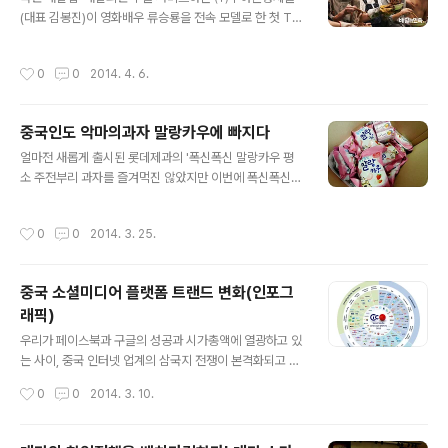
지시설에 보드게임, 치료놀이, 운동용품이 담긴 플레저 박
(대표 김봉진)이 영화배우 류승룡을 전속 모델로 한 첫 TV
스를 전달할 예정이라고 합니다. 더 많은 아동복지시설에
광고를 시작한다. 배달앱 업계 최초로 빅 모델과 계약한 배
플레저박스가 전달될 수 있도록 잠시 페이스북으로 참여가
달의민족은 이번 TV 광고를 시작으로 본격적인 서비스 알
능합니다. ■ 4월 플레저박스 캠페인 기간 | 2014년 4월
작성시간
0
0
2014. 4. 6.
리기에 돌입할 예정이라고. 천만 배우 류승룡을 앞세운 이
7일 (월) ~ 2014년 4월 22일 (화)롯데 플레저박스 캠페
번 광고는 4일부터 각종 공중파 TV 채널 및 배달의민족 공
인 참여하기 참여하기 : http..
식 유튜브, 블로그, 페이스북에 동시 공개된다. 이번 배달의
중국인도 악마의과자 말랑카우에 빠지다
민족 광고 콘셉트는 고전 작품 패러디이다. 고구려 벽화 ‘수
글 내용
렵도’를 패러디한 티저 영상을 시작으로 프랑스 화가 마네
얼마전 새롭게 출시된 롯데제과의 '폭신폭신 말랑카우 평
의 ‘풀밭 위의 점심’, 미국 다큐멘터리 사진가 루이스 하인
소 주전부리 과자를 즐겨먹진 않았지만 이번에 폭신폭신
의 사진 작품 등을 재치있게 패러디한다. ‘광고 속 쿠폰코드
말랑카우 택배로 말랑카우 한박스가 집으로 도착!츄잉캔디
를 찾아라.’ 이벤트도 함께 진행한다. 광고 속에 숨어있는
라고 되어있어서 뭘까나 싶었는데 먹어본적이 없는 처음
작성시간
0
0
2014. 3. 25.
쿠폰코드를 찾아 배달의민..
만나는 새로운 식감(특허등록 공기혼합공법이라서?) 마시
멜로랑 카라멜의 중간 느낌이라고 할까요?마시멜로보다는
좀 더 입안에서 씹히는 식감으로 좀 더 입안에 오래 머무는
중국 소셜미디어 플랫폼 트랜드 변화(인포그
것 같네요. 하루 권장량이 3개라는게 아쉽네요. 한번 먹게
래픽)
되면 멈출수가 없이 계속 손이가는데 >.
글 내용
우리가 페이스북과 구글의 성공과 시가총액에 열광하고 있
는 사이, 중국 인터넷 업계의 삼국지 전쟁이 본격화되고 있
다.중국 인터넷 업계는 최근 몇 년 사이 수만 개의 기업이
작성시간
0
0
2014. 3. 10.
생기고 사라지고 흡수되는 치열한 경쟁을 통해 자생력과
경쟁력을 강화시켜 왔고, 무엇보다도 그들에게는 든든한
중국 시장이 뒤를 받치고 있다.중국 인터넷 협회가 발표한