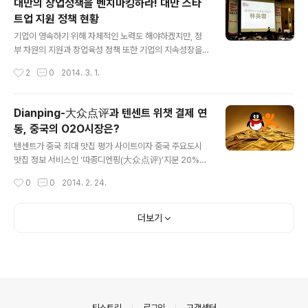
대만의 창업정책을 벤치마킹하라! 대만 스타
‘2013년 중국 100대 인터넷 기업’을 보면 이들 기업의 주
트업 지원 정책 현황
요 업종으로는 엔터테인먼트, 포털, 전자상거래 등이 90%
글 내용
이상이었으며, 매출액 총합은 2,000억 위안(한화 약 35
기업이 영속하기 위해 자체적인 노력도 해야하겠지만, 정
조1,500억 원)이었다. 특히 1위 텐센트를 비롯한 빅3기업
부 차원의 지원과 창업육성 정책 또한 기업의 지속성장을
(TAB, 텐센트-알리바바-바이두)의 매출 총액은 1,000억
위해서 필요한 부분이다. 이러한 지원이 잘되는 나라가 바
작성시간
2
0
2014. 3. 1.
위안이 넘어 인터넷 관련 사업의 쏠림 현상이 나타나는 중
로 대만이다. 그래서 대만을 가르켜 소위 ‘창업천국’으로 부
이다. 이러한 움직..
른다. 이에 걸맞게 대만(台灣)에는 강소기업들이 다수 있
다. 우리나라가 소수 대기업을 집중적으로 키워 경제를 일
Dianping-大众点评과 텐센트 위챗 결제 연
으켰다면, 대만은 전국 각지 중소기업들이 자생력을 확보
동, 중국의 O2O시장은?
해 여기까지 왔다는 사실은 유명하다. HTC, TSMC, AU
글 내용
O, UMC, Formosa, Evergreen 등 기업들이 그것이다.
텐센트가 중국 최대 맛집 평가 사이트이자 중국 주요도시
우리에게 잘 알려진 기업들이지만, 국내 대기업그룹과 비
맛집 정보 서비스인 ‘따종디엔핑(大众点评)’지분 20%를
교하면 규모면에서는 매우 작은 기업들이다. 하지만 내실
인수한다는 보도가 나온지 이틀 뒤 위챗(微信 Wechat)
작성시간
0
0
2014. 2. 24.
있는 기업들이다. 지난 12월 대만 출장때 대만의 경제부 중
지불결제 시스템 텐페이(财付通 Tenpay)와 연동 통합되
소기업처 林美雪부처장을 만..
었다. 2003 년 4 월에 설립된 따종디엔핑(大众点评, Di
anping)은 11년차 기업으로, 2013년 4분기에 월간 사용
더보기
자수(MAU) 9000만, 그 중에서 모바일 사용자가 75%이
다. 현재 따종디엔핑에 800만 가맹점이 등록되어 있으며,
3000만개의 리뷰와 평점 등 DB가 누적되어 있다. 따중디
엔핑은 중국에서 가장 잘 나가는 소셜플랫폼으로 자리매김
했으며, 스마트폰의 확산으로 O2O(Online to Offline)
영역에서 엄청난 효과를 보고 있다. 디엔핑의 가장 큰 특
의안내
티스토리
로그인
고객센터