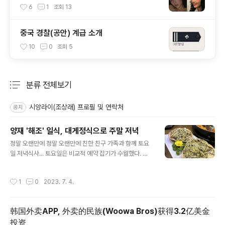
6
1
조회
13
중국 경찰(공안) 계급 소개
10
0
조회
5
분류 전체보기
주요 글 목록
시앙라이(조상래) 프로필 및 연락처
공지
양재 '해조' 일식, 대게정식으로 주말 저녁
글 내용
정말 오랜만에 정말 오랜만에 친한 친구 가족과 함께 토요
일 저녁식사... 토요일은 비교적 예약 잡기가 수월했다. 위
치는 양재 꽃시장 맞은편에 위치하고 있으며 신분당선 양
재시민의 숲역 3번출구에서 가까운 편이다. 해조는 주변에
작성시간
1
0
2023. 7. 4.
회사들이 많아서 그런지 모두 룸타입으로 되어있다. 그래
서 회사회식이나 식사미팅 혹은 가족모임하기에 딱이다.
친구 아내가 임신중이라 오늘은 대게코스로 주문 대게코스
韩国外卖APP, 外卖的民族(Woowa Bros)获得3.2亿美金
는 당연 대게가 메인이고 회, 각종 해산물, 생선구이, 튀김,
投资
볶음밥, 해물라면 코스로 정말 배부르게 먹었다. 우선 대게