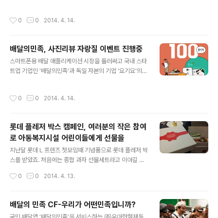
정책과 중국 내 대규모 자본, 그리고 거대 내수시장을 들 수 있다. 중국기업들은 이를
수, 전용 앱 주문접수, 문자 주문접수, 콜센터 주문 접수 등
적극 활용해 글로벌 기업과의 경쟁에서 비교우위를 점유해 빠른 성장이 가능했다고
총 4가지로 구분되며 각각의 방식에 따라 수수료가 책정된
작성시간
0
0
2014. 4. 14.
볼 수 있다. 또한 한국 못지않게 중국에서도 거센 스타트업 열풍이 불고있다. 지피지
다. 단말기 또는 앱을 통한 바로결제 주문접수 방식을 채택
기백전불태(知彼知己百戰不殆 : 상대를 알고 나를 알면 백 번 싸워도 위태롭지 않
할 경우 최저 6%의 주..
다) 라는 말이 있듯이 오늘은 중국 스타트업, 창업 관련된 웹사이트를 소개 한다. 1、
배달의민족, 사진리뷰 자랑질 이벤트 진행중
테크&스타트업 미디어36氪，http://www.36kr.com/ Tech2ipo，http://tec
글 내용
h2ipo.com 动点科技(Techno..
스마트폰용 배달 애플리케이션 시장을 둘러싸고 국내 스타
트업 기업인 '배달의민족'과 독일 자본의 기업 '요기요'의
경쟁이 치열하죠.외식문화 확산과 1인 가구 증가로 배달 시
장이 성장하고 있는 가운데 배달앱은 종이 전단지에 식상
작성시간
0
0
2014. 4. 14.
한 소비자들이 전화번호를 몰라도 원하는 음식 주문을 스
마트폰 하나로 간편하게 할 수 있다는 편의성 때문에 이용
자수가 연 평균 110%, 월 평균 30% 이상 가파르게 상승
롯데 플레저 박스 캠페인, 여러분의 작은 참여
하고 있습니다.성장 잠재력이 큰 만큼 업체 간 경쟁도 치열
로 아동복지시설 어린이들에게 선물을
하다. 특히 배달앱 중 현재 가장 치열한 접전을 벌이고 있는
글 내용
업체는 시장점유율 1, 2위를 다투고 있는 '배달의민족'과
지난달 롯데 L 프렌즈 첫모임때 기념품으로 롯데 플레저 박
'요기요' 배달의 민족과 요기요 두가지 서비스를 다 사용해
스를 받았죠. 처음에는 종합 과자 선물세트라고 이야길 했
보고 있지만, 살고 있는 지역 송파구에는 배달의 민족에 조
지만, 정육면체 상자가 묵직하니 정말 많은과자가 들었을
작성시간
0
0
2014. 4. 13.
금 더 많은 식당이 있어 선..
거라 예상했지만 참석한 블로거 각각 내용물이 달랐던 기
억이 나네요. 그러던 중 롯데에서 빈곤아동, 다문화가정, 조
손가정아동까지, 정말 많은 사람에게 플레저박스를 전달하
배달의 민족 CF-우리가 어떤민족입니까?
고 있더군요.따스한 봄볕이 반가운 4월, 이번에는 아동복
글 내용
국민 배달앱 ‘배달의민족’을 서비스하는 ㈜우아한형제들