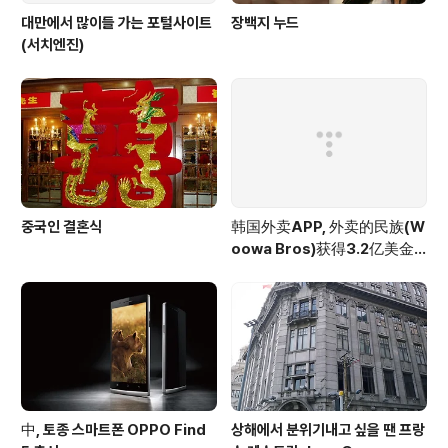
대만에서 많이들 가는 포털사이트
장백지 누드
(서치엔진)
중국인 결혼식
韩国外卖APP, 外卖的民族(W
oowa Bros)获得3.2亿美金
投资
中, 토종 스마트폰 OPPO Find
상해에서 분위기내고 싶을 땐 프랑