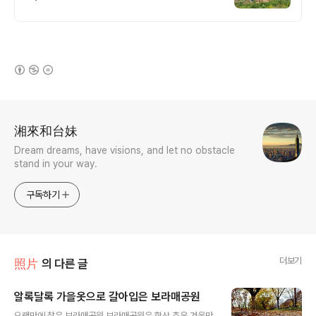
(새창열림)
로그 정보
湘來和台妹
Dream dreams, have visions, and let no obstacle
stand in your way.
구독하기
더보기
照片
의 다른 글
알록달록 가을옷으로 갈아입은 보라매공원
글 내용
오랜만에 찾은 보라매공원 보라매공원은 항상 추운 겨울만