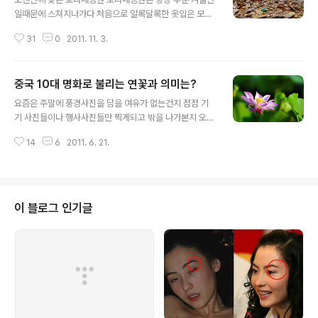
일때문에 스쳐지나가다 처음으로 알록달록한 옷입은 모습
을 보게 되었습니다. 입구부터 가을 분위기 가득합니다. 보
31
0
2011. 11. 3.
라매공원은 옛날 공군사관학교 자리를 1985년 보수하여
1986년 개원하면서, 공군사관학교의 상징인 보라매를 그
대로 이름에 사용하여 오늘에 이르고 있습니다. 낙엽이 떨
중국 10대 명화로 불리는 연꽃과 의미는?
어져있는 공원 벤치에 한적히 신문 읽고 계신 아저씨도 보
글 내용
이고 여유로워 보이네요. 다양한 색깔의 단풍들이 자신들
요즘은 주말에 풍경사진을 담을 여유가 없는건지 점점 기
의 색감을 맘껏 자랑하고 있습니다. 안방처럼 드나드는 올
기 사진들이나 행사사진들만 찍게되고 밖을 나가본지 오래
림픽공원과 또 다른 느낌이라고 할까요? 그럼 보라매공원
된 것 같아 잠시 서울을 벗어나 바람쐬러 쓩쓩 잠시 요즘 답
가을 풍경 감상해보시죠? 낙엽도
14
6
2011. 6. 21.
답한 마음도 풀겸 바깥 바람을 쐬니 가슴이 뻥 뚫리는것 같
았다. 내 단골 놀이터 양평..두물머리와 세미원을 잠시 찾았
다. 수련은 이미 많이 피어있었지만 아직 연꽃은 덜 피어있
었다. 연꽃(荷花)은 중국의 10대 명화(名花) 중 하나로 꼽
힌다. 10대 명화 중 연꽃은 난화, 국화, 매화와 더불어 ‘꽃
이 블로그 인기글
중의 군자(花中君子)’로 불린다. 고고함과 절개를 상징하
는 꽃으로 의미가 부여된 까닭이다 그래서인지 예로부터
수많은 시인과 묵객들은 연꽃을 예찬했다.出淤泥而不染,
濯淸漣而不妖. “진흙 속에서 자라지만 거기에 더럽혀지
지 아니하고, 맑은 물에 몸을 씻..