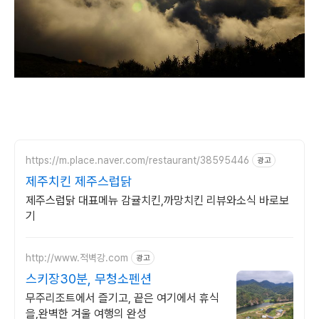
https://m.place.naver.com/restaurant/38595446
광고
제주치킨 제주스럽닭
제주스럽닭 대표메뉴 감귤치킨,까망치킨 리뷰와소식 바로보
기
http://www.적벽강.com
광고
스키장30분, 무청소펜션
무주리조트에서 즐기고, 끝은 여기에서 휴식
을,완벽한 겨울 여행의 완성