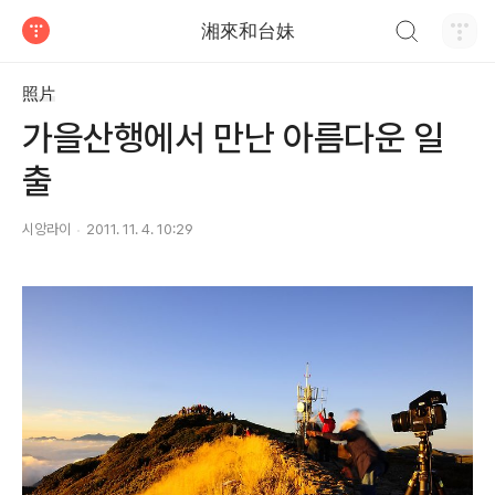
검색하기
湘來和台妹
티스토리
照片
가을산행에서 만난 아름다운 일
출
시앙라이
2011. 11. 4. 10:29