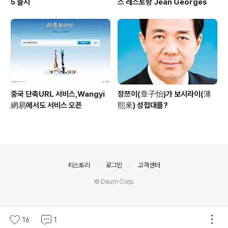
5 출시
스 레스토랑 Jean Georges
중국 단축URL 서비스,Wangyi
장쯔이(章子怡)가 보시라이(薄
網易에서도 서비스 오픈
熙來) 성접대를?
의안내
티스토리
로그인
고객센터
© Daum Corp.
16
1