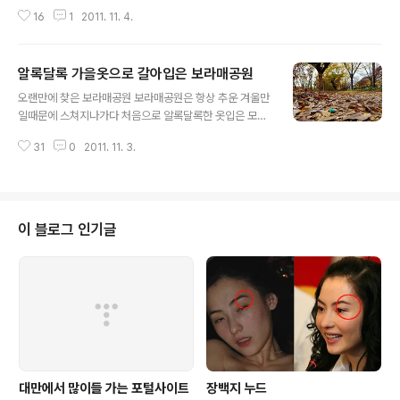
행하기도 참 좋습니다. 아침일찍 등산해서 일출 보는 것도
16
1
2011. 11. 4.
참으로 좋습니다. 제가 제일 좋아하는 스타일의 사진은 바
로 파란 하늘에 쨍한 사진~ 구름위로 솟은 해 눈으로 본 그
느낌을 사진으로 담기에는 부족한것 같네요.
알록달록 가을옷으로 갈아입은 보라매공원
글 내용
오랜만에 찾은 보라매공원 보라매공원은 항상 추운 겨울만
일때문에 스쳐지나가다 처음으로 알록달록한 옷입은 모습
을 보게 되었습니다. 입구부터 가을 분위기 가득합니다. 보
31
0
2011. 11. 3.
라매공원은 옛날 공군사관학교 자리를 1985년 보수하여
1986년 개원하면서, 공군사관학교의 상징인 보라매를 그
대로 이름에 사용하여 오늘에 이르고 있습니다. 낙엽이 떨
어져있는 공원 벤치에 한적히 신문 읽고 계신 아저씨도 보
이고 여유로워 보이네요. 다양한 색깔의 단풍들이 자신들
이 블로그 인기글
의 색감을 맘껏 자랑하고 있습니다. 안방처럼 드나드는 올
림픽공원과 또 다른 느낌이라고 할까요? 그럼 보라매공원
가을 풍경 감상해보시죠? 낙엽도
대만에서 많이들 가는 포털사이트
장백지 누드