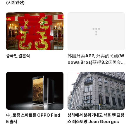
(서치엔진)
중국인 결혼식
韩国外卖APP, 外卖的民族(W
oowa Bros)获得3.2亿美金
投资
中, 토종 스마트폰 OPPO Find
상해에서 분위기내고 싶을 땐 프랑
5 출시
스 레스토랑 Jean Georges