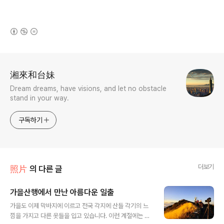
(새창열림)
로그 정보
湘來和台妹
Dream dreams, have visions, and let no obstacle
stand in your way.
구독하기
더보기
照片
의 다른 글
가을산행에서 만난 아름다운 일출
글 내용
가을도 이제 막바지에 이르고 전국 각지에 산들 각기의 느
낌을 가지고 다른 옷들을 입고 있습니다. 이런 계절에는 산