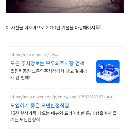
이 사진을 마지막으로 2010년 겨울을 마감해야지
https://app.modu.kr/
광고
모든 주차정보는 모두의주차장 검색부
터 결제까지 한번에!
올림픽공원 모두의주차장에서 찾고 결제까
지 한 번에!
https://map.naver.com/p/entry/place/1553312752
광고
모임하기 좋은 모던한정식집
15찬 한상가득 나오는 메뉴와 프라이빗한 룸/대형홀에서 즐
기는 모던한정식