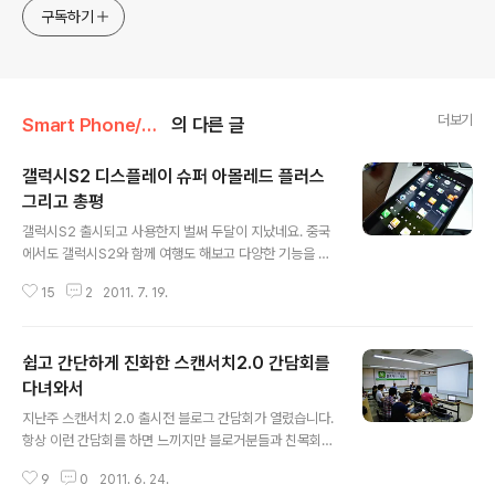
구독하기
더보기
Smart Phone/Android
의 다른 글
갤럭시S2 디스플레이 슈퍼 아몰레드 플러스
그리고 총평
글 내용
갤럭시S2 출시되고 사용한지 벌써 두달이 지났네요. 중국
에서도 갤럭시S2와 함께 여행도 해보고 다양한 기능을 체
험 할 수 있었습니다. 이제 마지막으로 사용하면서 갤럭시
15
2
2011. 7. 19.
S2의 디스플레이에 대해서 이야길하고 마무리짓고자 합니
다. 기존의 슈퍼 아몰레드보다 한단계 더 업그레이드되어
햇빛이 쨍쨍한 실외에서도 선명한 화질을 감상 할 수 있습
쉽고 간단하게 진화한 스캔서치2.0 간담회를
니다. 또한 정전식 터치패널을 장착해 멀티터치가 가능할
뿐만 아니라 기존 대비 명암비와 소비전력도 향상 되었습
다녀와서
글 내용
니다. 아몰레드에서 슈퍼 아몰레드로 발전 그리고 슈퍼 아
지난주 스캔서치 2.0 출시전 블로그 간담회가 열렸습니다.
몰레드 플러스로 발전하면서 선명도, 시야각, 밝기, 소비전
항상 이런 간담회를 하면 느끼지만 블로거분들과 친목회를
력 등 다양한 면에서 월등히 좋아졌다는 평들이 많습니다.
하는 기분이라고 할까요? 오랜만에 만나뵙는 분도 있고 우
Real RGB 타입이며 펜타일 구조의 한계를 탈피한 리얼R
9
0
2011. 6. 24.
선 분위기는 훈훈하고 좋았습니다. 우선 간단하게 스캔서