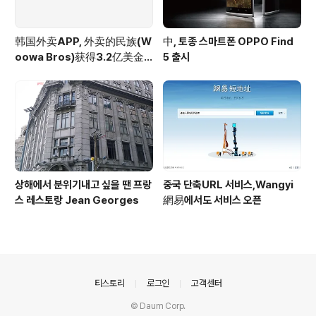
韩国外卖APP, 外卖的民族(W
中, 토종 스마트폰 OPPO Find
oowa Bros)获得3.2亿美金
5 출시
投资
상해에서 분위기내고 싶을 땐 프랑
중국 단축URL 서비스,Wangyi
스 레스토랑 Jean Georges
網易에서도 서비스 오픈
의안내
티스토리
로그인
고객센터
© Daum Corp.