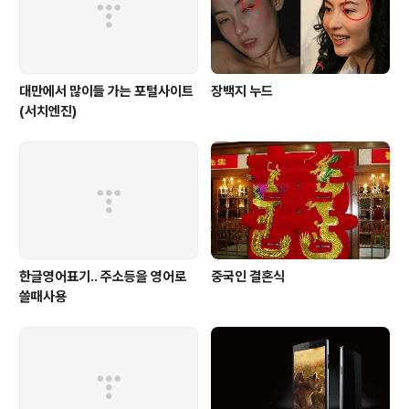
그래로 영이 쉬어가..
대만에서 많이들 가는 포털사이트
장백지 누드
(서치엔진)
한글영어표기.. 주소등을 영어로
중국인 결혼식
쓸때사용