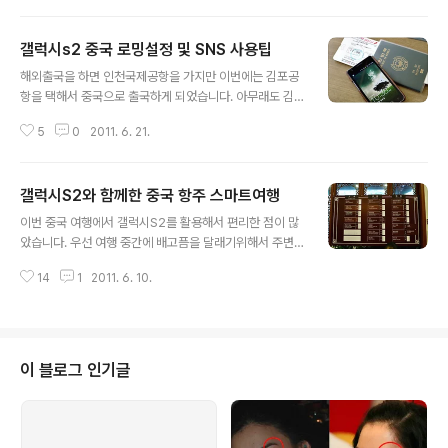
GB 스트라이프 방식으로 개선 픽셀 구조의 ..
치, 스캔서치2.0을 만든 올라웍스에 대한 간단한 소개 시
간을 가졌습니다. 올라웍스는 사진과 영상을 분석하여 가
갤럭시s2 중국 로밍설정 및 SNS 사용팁
치를 창출하는 컴퓨터비전(computer vision) 기술기반
글 내용
으로 최근 모바일 및 카메라 등에서 중요한 핵심 기술을 보
해외출국을 하면 인천국제공항을 가지만 이번에는 김포공
유하고 있는 회사라는 걸 간담회를 통해서 알게 되었습니
항을 택해서 중국으로 출국하게 되었습니다. 아무래도 김
다. 이번 스캔서치2.0은 관심있는 대상으로 매개로 온.오
포-상해(홍차오虹橋)노선이 교통편도 편하고 시내와의 접
프라인을 연결하는 상황인지기술 기반으로 people Pow
5
0
2011. 6. 21.
근성이 좋아 선택했습니다. 스마트폰으로 해외로밍을 위해
ered 경험등을 공유하는 플랫폼으로의 진화 개선하는 부
서 사전에 철저히 준비하고 요금제도 가입해 놓았습니다.
분이 핵심이라고 할 수 있습니다. ..
3G를 막아놓고 무선데이터를 사용하질 않는다고 해도 설
갤럭시S2와 함께한 중국 항주 스마트여행
정에 유의가 필요합니다. 출국전에 데이터 T로밍 계산기
글 내용
어플부터 중국현지에서 필요한 어플을 다시한번 점검해봤
이번 중국 여행에서 갤럭시S2를 활용해서 편리한 점이 많
습니다. 이제 비행기 탑승만을 기다리고 중국으로 출발~
았습니다. 우선 여행 중간에 배고픔을 달래기위해서 주변
갤럭시S2 로밍 설정하는 법 출국전날 중국일본올인원 99
에 식당이 있을까? 현재 내 위치는 어디만큼 왔을까? 낯선
요금제를 사전에 가입했습니다. 8일동안 머물 예정인데 데
14
1
2011. 6. 10.
곳을 방문할때 지도 어플리케이션을 활용하면서 편리하게
이터요금까지 무제한으로 이용하기 위해서는 제일 적절한
사용할 수 있었고, 배고픔을 달래기 위한 식당 찾기 등 다양
것 같더군요. 가입되자 SMS으로 요금제 가입 안내 메일과
한 용도로 사용 할 수 있었습니다. 중국 항주(杭州-hangz
더불..
hou 항조우)에 위치한 유명한 사찰을 방문했습니다. 영은
사(중국어 정체: 靈隐寺, 간체: 灵隐寺, 병음: Língyǐn S
이 블로그 인기글
ì)는 중국 저장 성 항저우의 북서쪽에 있는 선종 사찰입니
다. 영은사는 무림산(武林山)에 있는 몇몇 사원들 중 가장
크며, 비래봉(飞来峰)에 있는 많은 동굴과 산에는 종교적
인 색채를 뛴 바위조각들이 늘려있다. 사찰의 이름은 글자