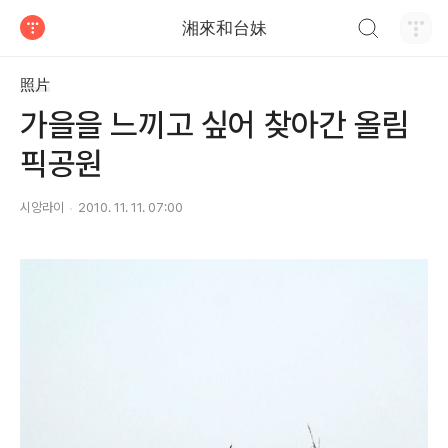
검색하기
湘來和台妹
티스토리
照片
가을을 느끼고 싶어 찾아간 올림
픽공원
시앙라이
2010. 11. 11. 07:00