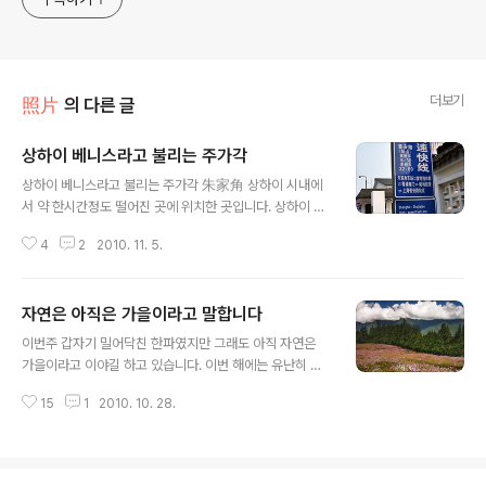
더보기
照片
의 다른 글
상하이 베니스라고 불리는 주가각
글 내용
상하이 베니스라고 불리는 주가각 朱家角 상하이 시내에
서 약 한시간정도 떨어진 곳에 위치한 곳입니다. 상하이 인
근에 위치한 강남6대 수향마을중 유일하게 상해시에 위치
4
2
2010. 11. 5.
한 곳. 조그마한 수로를 따라 옛 시절의 풍취를 느낄 수 있
는 수상가옥들이 빼곡히 들어서 있어, 마치 옛 시대로 돌아
간 듯한 정서로 빠져들게 하는 감성적인 곳이죠. 우리에게
자연은 아직은 가을이라고 말합니다
는 카인과 아벨 드라마 촬영지로 우리에게 널리 알려져 있
글 내용
기도 합니다. 1991년에는 중국 국무원에서 "중국유명문화
이번주 갑자기 밀어닥친 한파였지만 그래도 아직 자연은
도시"로 지정되었고, 2001년에는 APEC 정상회담에서 각
가을이라고 이야길 하고 있습니다. 이번 해에는 유난히 코
국 정상들과 부인들이 방문하여 감탄을 자아냈던 곳이기도
스모스를 많이 찍었죠. 아직도 남아있는 사진들^^ 마음에
합니다. 옛 모습 그대로 간직하고 있는 명,청시대의 건물과
15
1
2010. 10. 28.
여유가 없어서 그런지, 일이 많아서 인지 블로그 방문이 힘
36개의 석교로 아름다운 풍경을 감상 할 수 있는 주가각
들고 아직 밀린 댓글도 많네요 잠시 짬내어 업데이트 하는
朱家角 방생교는 아름다운 무지개 모..
것에 만족하고, 다시 여율 찾게 될 때 댓글도 달아야겠습니
다. 이제 날씨가 풀릴테고 제대로 아직 가을을 더 만끽해야