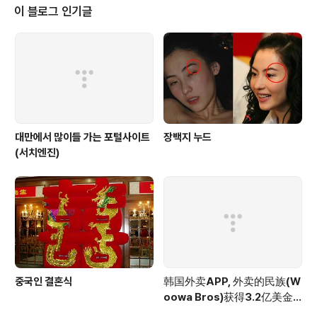
하지 않겠어요?
이 블로그 인기글
대만에서 많이들 가는 포털사이트
장백지 누드
(서치엔진)
중국인 결혼식
韩国外卖APP, 外卖的民族(W
oowa Bros)获得3.2亿美金
投资