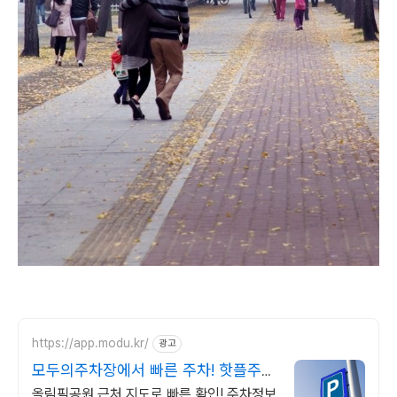
https://app.modu.kr/
광고
모두의주차장에서 빠른 주차! 핫플주차
검색은 모두의주차장
올림픽공원 근처 지도로 빠른 확인! 주차정보