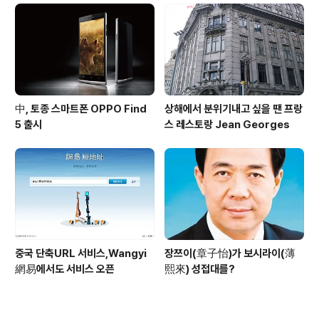
中, 토종 스마트폰 OPPO Find
상해에서 분위기내고 싶을 땐 프랑
5 출시
스 레스토랑 Jean Georges
중국 단축URL 서비스,Wangyi
장쯔이(章子怡)가 보시라이(薄
網易에서도 서비스 오픈
熙來) 성접대를?