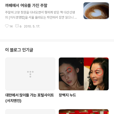
소보단 빨리 출근을 했다. 요즘 하는 업무에 대한 여러 생각이 든다. 심리학 용어
까페에서 여유를 가진 주말
중 'Meta-cognition' 이라는 것이 있는데, 자기반성능력 이라고 해석 할 수 있
글 내용
겠다. 기획에 있어서 가장 중요한 능력이 바로 "자기 반성 능력"이라고 생각한
주말에 고향 창원을 다녀오면서 형에게 받은 책 다산선생
다. 기획을 잘 하고 싶은 사람은 자기 반성 능력을 극대화시키는 훈련을 해야
의 [지식경영법]을 서울 올라오는 차안에서 잠깐 읽으니 확
한..
와닿는 기분~ 다산 정약용에 대한 평가는 참으로 많고 그
14
6
2010. 5. 17.
분에 대한 책은 정말로 많다. 이번 기회에 좀 자세히 읽어봐
야겠다. 까페를 방문하노라면 망설임없이 아메리카노 였는
데 이날따라 까페라떼에 도전~ 사진찍기는 좋았으나 항상
마시던걸로 먹어야겠다는 다짐!
이 블로그 인기글
대만에서 많이들 가는 포털사이트
장백지 누드
(서치엔진)