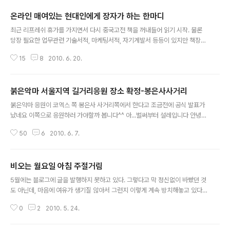
온라인 매여있는 현대인에게 장자가 하는 한마디
글 내용
최근 리프레쉬 휴가를 가지면서 다시 중국고전 책을 꺼내들어 읽기 시작. 물론
당장 필요한 업무관련 기술서적, 마케팅서적, 자기계발서 등등이 있지만 책장에
가장 먼저 들어오는 건 중국고전 책들-그중에서도 이번주는 장자 책을 손에 쥐
15
8
2010. 6. 20.
고 읽기 시작 최근 우리가 늘 입에 달고 다니는 말 중 하나는 '바쁘다'이다 얼마
나 바쁘고 죽을지경인지 '바빠 죽겠다'는 이 한마디는 이 시대 살아가는 사람들
의 공통된 비명이 아닐까? 또 한편으로는 '바빠죽겠다' 라는 비명은 비교적 잘나
붉은악마 서울지역 길거리응원 장소 확정-봉은사사거리
가는 사람의 너스레 같기도 하다. 이 이유에 대해서는 굳이 깊게 생각할 필요도
글 내용
없다, 현재 우리는 무슨 일을 종사하던 치영한 경쟁시대에 살고 있다. 특히, 내가
붉은악마 응원이 코엑스 쪽 봉은사 사거리쪽에서 한다고 조금전에 공식 발표가
일하고 밥벌이하고 있는 소셜서비스들.. 시시각각 쏟아지는 정보의 홍수 속에서
났네요 이쪽으로 응원하러 가야할까 봅니다^^ 아...벌써부터 설레입니다 안녕하
우리는 거..
십니까, 붉은악마 서울지부입니다. 붉은악마 서울지부는 6일 서울 시청광장 길
50
6
2010. 6. 7.
거리응원 불참을 확정 지었고, 조금전 긴급회의를 통해 봉은사 앞에서 길거리응
원을 하기로 확정하였습니다. 붉은악마는 시민과 축구팬들에게 길거리 응원을
의도할 수 있는 권한이 없으며, 단지 붉은악마 서울지부는 회원들에게 그리스전
비오는 월요일 아침 주절거림
과 아르헨티나전 그리고 나이지리아전 세 경기 모두 코엑스 봉은사 길에서 모이
글 내용
기로 확정하였습니다. 서울시청앞 광장의 길거리응원을 포기한 것과 코엑스 봉
5월에는 블로그에 글을 발행하지 못하고 있다. 그렇다고 막 정신없이 바빴던 것
은사 길에서 응원을 확정한 배경의 내용들은 9일 전국 붉은악마 지역 길거리응
도 아닌데, 마음에 여유가 생기질 않아서 그런지 이렇게 계속 방치해놓고 있다.
원 발표를 하면서 함께 공지하도록 할 ..
석가탄신일과 시작된 3일간의 연휴도 금방 지나가고 5월의 마지막 주 월요일..
0
2
2010. 5. 24.
연휴 동안에는 그간 만나지 못한 지인들도 만나면서, 안부도 묻고 그렇게 시간
이 흘러가버렸다. 어젠 어정쩡하게 초저녁부터 자는 바람에 잠이 오질 않아 평