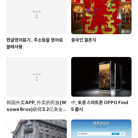
한글영어표기.. 주소등을 영어로
중국인 결혼식
쓸때사용
韩国外卖APP, 外卖的民族(W
中, 토종 스마트폰 OPPO Find
oowa Bros)获得3.2亿美金
5 출시
投资