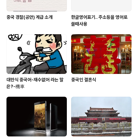
중국 경찰(공안) 계급 소개
한글영어표기.. 주소등을 영어로
쓸때사용
대만식 중국어-재수없어 라는 말
중국인 결혼식
은?-機車