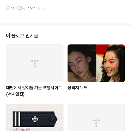
늬로 둥글지만, 빅토리아속은 완전한 원형이다. 수련은 내
꽃은處染常淨 (처염상정) 더러움 속에서도 물들지 않고
한성과 열대성의 2개의 큰 범주로 나눈다. 내한성 수련은
13
6
2010. 6. 4.
種子不失 (종자불실) 아무리 오랜 시간이 지나도썩지않고
오직 낮 동안에만 꽃을 피우지만, 열대성 수련은 낮이든 밤
싹을 틔우며 花果同時 (화과동시) 꽃과 열매가 동시에 열
이든 꽃을 피울 수 있으..
리고 眞空妙有 (진공묘유) 뿌리부터 줄기까지 텅 비어있
어부처님의 가르침과 맥락을 같이 하기 때문에불교 상징으
로 여겨지는 꽃입니다. 연꽃은 생명의 꽃이며 지혜의 꽃이
이 블로그 인기글
며 자비의 꽃임을 불교에서는 말하고 있습니다.
대만에서 많이들 가는 포털사이트
장백지 누드
(서치엔진)