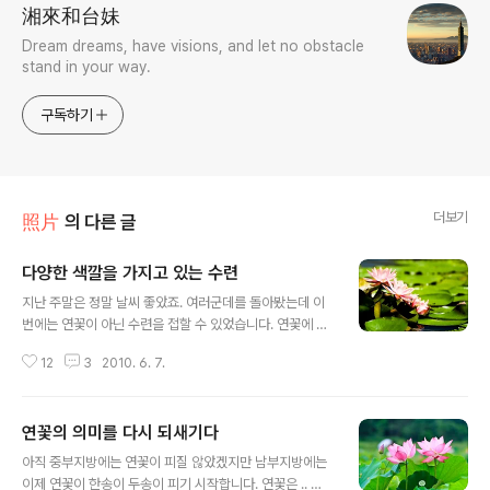
湘來和台妹
Dream dreams, have visions, and let no obstacle
stand in your way.
구독하기
더보기
照片
의 다른 글
다양한 색깔을 가지고 있는 수련
글 내용
지난 주말은 정말 날씨 좋았죠. 여러군데를 돌아봤는데 이
번에는 연꽃이 아닌 수련을 접할 수 있었습니다. 연꽃에 비
해 잎이 가냘프고 뾰쪽하며, 다양한 색깔을 가지고 있습니
12
3
2010. 6. 7.
다. 수련은 속씨식물의 과이다. 이 과에 포함되는 식물들은
세계 도처의 온대 및 열대 기후의 민물에서 자란다. 수련과
는 전 세계에 7개 속, 70여 종을 포함하고 있다. 수련속(N
연꽃의 의미를 다시 되새기다
ymphaea)은 북반구를 가로질러 약 35종을 포함하고 있
글 내용
다. 빅토리아속은 2종을 포함하고 있으며, 남아메리카에서
아직 중부지방에는 연꽃이 피질 않았겠지만 남부지방에는
발견된다. 수련속과 개연속의 수련의 잎은 방사형 톱니 무
이제 연꽃이 한송이 두송이 피기 시작합니다. 연꽃은 .. 연