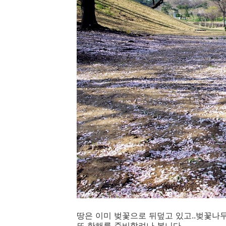
땅은 이미 벚꽃으로 뒤덮고 있고..벚꽃나
또 한해를 준비할려나 봅니다.