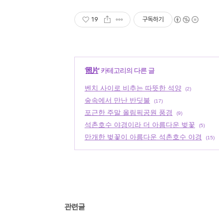
19
구독하기
'
照片
' 카테고리의 다른 글
벤치 사이로 비추는 따뜻한 석양
(2)
숲속에서 만난 반딧불
(17)
포근한 주말 올림픽공원 풍경
(9)
석촌호수 야경이라 더 아름다운 벚꽃
(5)
만개한 벚꽃이 아름다운 석촌호수 야경
(15)
관련글