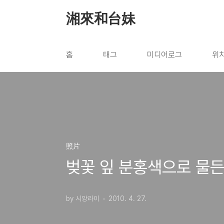
본문 바로가기
湘來和台妹
홈
태그
미디어로그
위
照片
벚꽃 잎 분홍색으로 물든
by 시앙라이
2010. 4. 27.