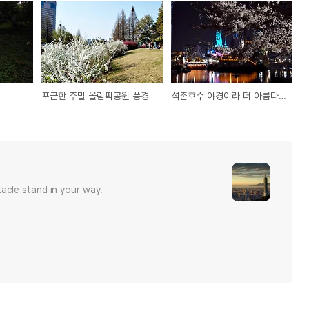
포근한 주말 올림픽공원 풍경
석촌호수 야경이라 더 아름다운 벚꽃
acle stand in your way.