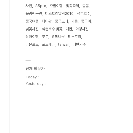
사진
S5pro
주말여행
벚꽃축제
중음
올림픽공원
티스토리달력2010
석촌호수
중국여행
타이완
중국노래
가을
중국어
벚꽃사진
석촌호수 벚꽃
대만
야경사진
상해여행
포토
왕따나무
티스토리
타운포토
포토메타
taiwan
대만가수
전체 방문자
Today :
Yesterday :