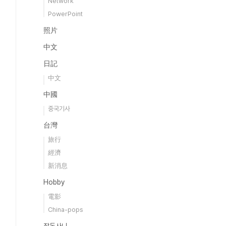
Network
PowerPoint
照片
中文
日記
中文
中國
중국기사
台灣
旅行
經濟
新消息
Hobby
電影
China-pops