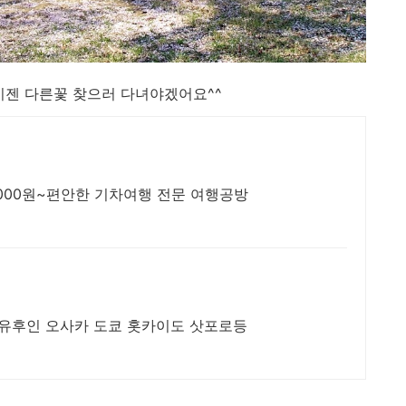
이젠 다른꽃 찾으러 다녀야겠어요^^
,000원~편안한 기차여행 전문 여행공방
 유후인 오사카 도쿄 홋카이도 삿포로등