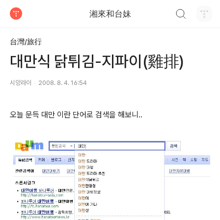
검색하기
湘來和台妹
티스토리
台灣/旅行
대만식 닭튀김-지파이(雞排)
시앙라이
2008. 8. 4. 16:54
오늘 문득 대만 이란 단어로 검색을 해보니..