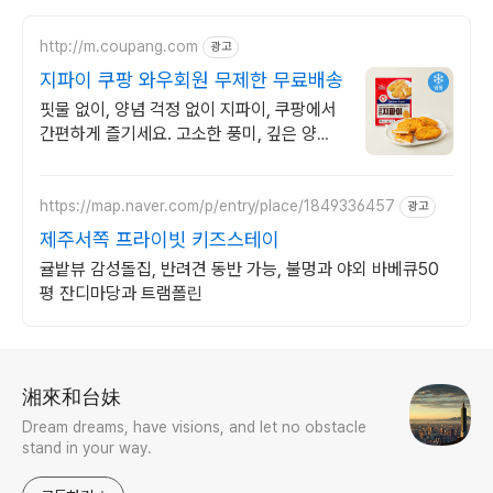
http://m.coupang.com
광고
지파이 쿠팡 와우회원 무제한 무료배송
핏물 없이, 양념 걱정 없이 지파이, 쿠팡에서
간편하게 즐기세요. 고소한 풍미, 깊은 양념
의 조화! 까다로운 미식가도 반할 맛을 선사
합니다.
https://map.naver.com/p/entry/place/1849336457
광고
제주서쪽 프라이빗 키즈스테이
귤밭뷰 감성돌집, 반려견 동반 가능, 불멍과 야외 바베큐50
평 잔디마당과 트램폴린
로그 정보
湘來和台妹
Dream dreams, have visions, and let no obstacle
stand in your way.