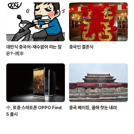
대만식 중국어-재수없어 라는 말
중국인 결혼식
은?-機車
中, 토종 스마트폰 OPPO Find
중국 베이징, 올해 첫눈 내려
5 출시