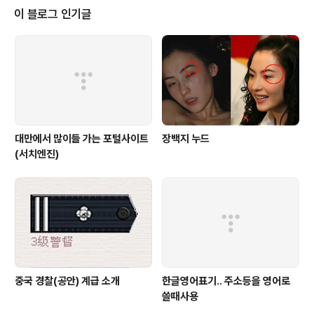
(公車)：6、216、217、218、203、224、266、2
이 블로그 인기글
69、277、280、308、310「捷運劍潭站」或「銘傳
大學」혹은「小北街」하차 먹거리 야시장에는 먹는 것 뿐아
니라 여행기의 사진에서처럼 간단한 오락거리가 있구요..
야시장은 파란색화살표를 따라서 건너시면 됩니다. 인도를
따라서 죽 걷다가 보시면 야시장은 금방 발견..
대만에서 많이들 가는 포털사이트
장백지 누드
(서치엔진)
중국 경찰(공안) 계급 소개
한글영어표기.. 주소등을 영어로
쓸때사용