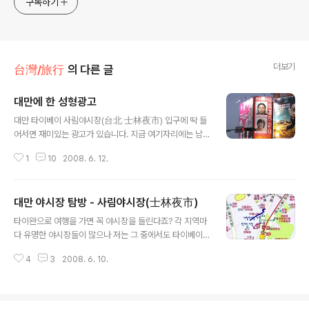
구독하기
더보기
台灣/旅行
의 다른 글
대만에 한 성형광고
글 내용
대만 타이베이 사림야시장(台北 士林夜市) 입구에 딱 들
어서면 재미있는 광고가 있습니다. 지금 여기자리에는 남,
여 얼굴만 바뀌면서 계속 다른 사진들을 넣고 있다가 요즘
1
10
2008. 6. 12.
은 초상권 침해로... 일반인 사진을 올리고 있다고 합니다.
(07년도 하반기 부터..ㅋㅋ) 그냥 생각나서 올려봐용... ★
중국, 대만에서는 성형수술을....우리나라 한자로 하면 정형
대만 야시장 탐방 - 사림야시장(士林夜市)
(整形)이라 합니다^^
글 내용
타이완으로 여행을 가면 꼭 야시장을 들린다죠? 각 지역마
다 유명한 야시장들이 많으나 저는 그 중에서도 타이베이
(台北)에 있는 야시장중 가장 유명한 사림야시장(士林夜
4
3
2008. 6. 10.
市)에 대해서 간단히 소개 해볼께요.^.^ 지도에서 보듯이...
지엔탄 역(劍潭站 Jian Tan)에서 내려서 출구 1번으로
나가서 길을 건너자마자 보이는 곳은 먹거리 야시장이랍니
다. 교통편은 지하철 (捷運) 淡水線到「劍潭」站下 버스