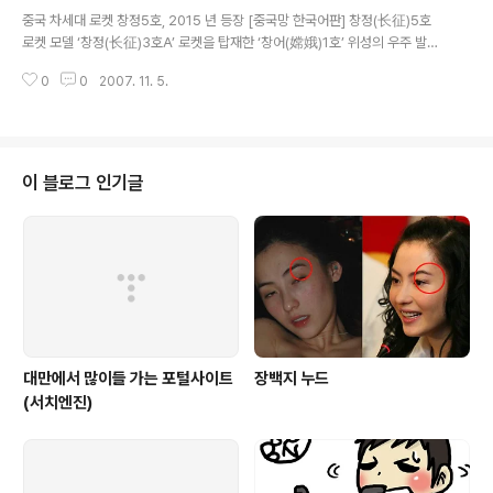
글 내용
列讲座上透露:预计今年我国的财政收入将突破5万亿元,与2006年相
중국 차세대 로켓 창정5호, 2015 년 등장 [중국망 한국어판] 창정(长征)5호
比将增收1.2万亿元。 2007年行将结束,物价还在飞涨。国家财政收
로켓 모델 ‘창정(长征)3호A’ 로켓을 탑재한 ‘창어(嫦娥)1호’ 위성의 우주 발사
入破纪录地达到5万亿元时,CPI(居民消费价格指数)也攀升到6.5%的
성공한 이후 10월 30일 톈진(天津)경제기술개발지역 서부지역에 차세대 로켓
高位。 "通货膨胀",一个在百姓日常生活中销匿多年的名词,再次成为
0
0
2007. 11. 5.
산업화 기지 건설이 시작됐다. 이번 프로젝트는 2009년 연말까지 준공돼 사용
街谈巷议的话题。..
될 예정이며 텐진에서 생산될 차세대 로켓 ‘창정5호’는 2015년 모습을 드러낼
전망이다. 톈진 차세대 로켓 산업화 기지는 중국의 운송 로켓 발전의 이정표이
자 중국의 운송 로켓 연구 제작 및 생산 능력이 세계적인 수준에 올랐음을 의미
한다. 이로 인해 톈진시는 이번 프로젝트를 시 중점 사업으로 선정하고 중국의
이 블로그 인기글
우주과학기술과 톈진의 지역경제를 결합시킨 주요 무대이자 군사와 민간이 함
께 우주 하..
대만에서 많이들 가는 포털사이트
장백지 누드
(서치엔진)