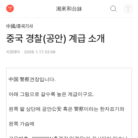
검색하기
湘來和台妹
티스토리
中國/중국기사
중국 경찰(공안) 계급 소개
시앙라이
2008. 1. 17. 02:08
中国 警察견장입니다.
아래 그림으로 갈수록 높은 계급이구요,
왼쪽 팔 상단에 공안公安 혹은 警察이라는 한자표기와
왼쪽 가슴에