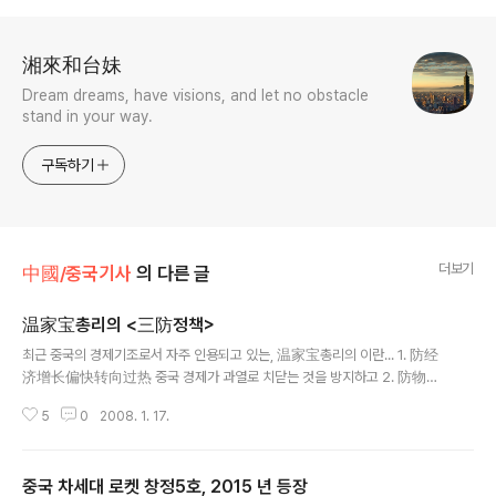
로그 정보
湘來和台妹
Dream dreams, have visions, and let no obstacle
stand in your way.
구독하기
더보기
中國/중국기사
의 다른 글
温家宝총리의 <三防정책>
글 내용
최근 중국의 경제기조로서 자주 인용되고 있는, 温家宝총리의 이란... 1. 防经
济增长偏快转向过热 중국 경제가 과열로 치닫는 것을 방지하고 2. 防物价
全面上涨 물가의 전면적인 상승을 억제하고 3. 防资产泡沫 자산 거품화를
5
0
2008. 1. 17.
막겠다 今年我国财政收入将突破5万亿 增幅远超GDP 文章来源：安
徽日报 | 时间：2007年12月04日 财政部副部长透露2007年我国财
政收入将突破5万亿元,业内人士称财政支出将更多地投向民生方
중국 차세대 로켓 창정5호, 2015 년 등장
面。 12月1日,财政部副部长王军在广西领导干部"时代前沿知识"系