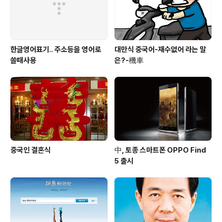
한글영어표기.. 주소등을 영어로
대만식 중국어-재수없어 라는 말
쓸때사용
은?-機車
중국인 결혼식
中, 토종 스마트폰 OPPO Find
5 출시