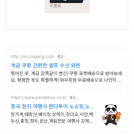
http://m.coupang.com
광고
계급 쿠팡 간편한 셀프 수선 와펜
찢어진 옷, 계급 감쪽같이 변신! 쿠팡 로켓배송으로 받아보세
요. 평범한 옷도 특별하게! 와우회원 무료배송으로 나만의 스
타일을 완성하세요.
https://www.pandatour.co.kr
광고
중국 현지 여행사 판다투어 노쇼핑,노
옵션,노팁
장가계,태항산,베이징,상하이,칭다오,시안,백
두산,충칭,청두,윈난,계림전문 여행사 강제쇼
핑,선택관광이 있는 여행은 반칙!!!