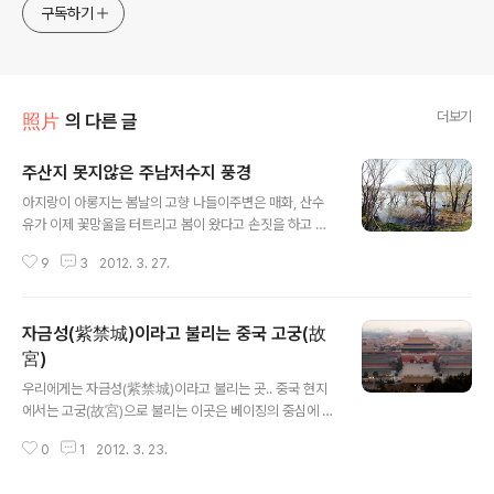
구독하기
더보기
照片
의 다른 글
주산지 못지않은 주남저수지 풍경
글 내용
아지랑이 아롱지는 봄날의 고향 나들이주변은 매화, 산수
유가 이제 꽃망울을 터트리고 봄이 왔다고 손짓을 하고 있
습니다. 주남저수지는 우리나라 남동쪽 경남 창원, 김해에
9
3
2012. 3. 27.
인접하고 있습니다. 철새도래지 주남저수지는 3만마리 이
상의 가창오리와 세계적인 희귀조로 알려진 재루두미, 노
랑부리저어새, 흰꼬리수리 를 비롯해 230여종이 넘는 다
자금성(紫禁城)이라고 불리는 중국 고궁(故
양한 철새들이 찾아 겨울을 보내는 곳으로 '철새들의 낙원,
철새들의 천국' 이라 불립니다.고향을 내려오면 이곳을 자
宮)
글 내용
주 찾을 수 밖에 없는 이유는 처가가 동읍이라 주남쪽을 자
우리에게는 자금성(紫禁城)이라고 불리는 곳.. 중국 현지
주 방문하게 됩니다.아침 일찍 일어나 산책할 겸 이곳 주남
에서는 고궁(故宮)으로 불리는 이곳은 베이징의 중심에 있
저수지를 방문해서 바람이나 쐴까 하고 왔더니, 이미 철새
는 명과 청 왕조의 궁궐이다. 중국답게 그 규모는 세계 최대
들은 다른곳으로 이동하고 몇마리 남질 않았더군요.사진찍
0
1
2012. 3. 23.
이다. 동서로 760m, 남북으로 960m, 72만 m²의 넓이
을 곳도 마땅치 않아 나오는 길에 차를 세우고..
에 높이 11m, 사방 4km의 담과 800채의 건물과 일명 99