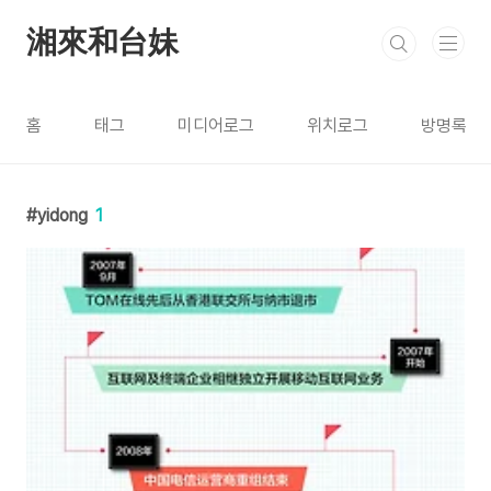
본문 바로가기
湘來和台妹
홈
태그
미디어로그
위치로그
방명록
yidong
1