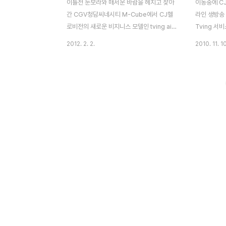
이틀전 눈보라와 매서운 바람을 헤치고 찾아
이동중에 CJ
간 CGV청담씨네시티 M-Cube에서 CJ헬
라인 생방송
로비전의 새로운 비지니스 모델인 tving air
Tving 
발표가 있었습니다. 예전 학창시절에는 HFC
르겠는데요. 저
2012. 2. 2.
2010. 11. 10
Network(Hybrid Fiber Coaxial) 형태로
서비스를 2
인터넷 그리고 방송서비스를 한다라고 배웠
억이 납니다.
고, DTV에 대한 구조와 원리를 배웠는데 이
타서비스 중
젠 그런 시대도 지나가고 새로운 플랫폼 시대
비스였죠. 
가 우리 생활 속에 이미 구현되고 있습니다.
사업자들의 
그리고 개인적으로는 CJ헬로비전 행보에 대
불과 1~2
해 관심을 가지고 있었는데 tving이 나오기
례만 언급되
이전 CBT 형태로 PC에서 실시간 방송 서비
에도 서비스
스를 2008~9년도에 이미 진행한바가 있습
지않고 다양
니다. Hellotvi.com 라는 서비스를 그 당시
다. 지난주 
케이블 가입자를 대상으로 베타서비스 중이
션을 다운받
며 무료로 제공되고 있었던 서비스..
이드 마켓에
네요 그래서 