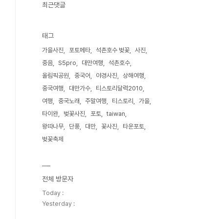
최근댓글
태그
가을사진
포토메타
석촌호수 벚꽃
사진
중음
S5pro
대만여행
석촌호수
올림픽공원
중국어
야경사진
상해여행
중국여행
대만가수
티스토리달력2010
여행
중국노래
주말여행
티스토리
가을
타이완
벚꽃사진
포토
taiwan
왕따나무
단풍
대만
꽃사진
타운포토
벚꽃축제
전체 방문자
Today :
Yesterday :