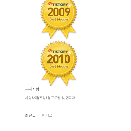
공지사항
시앙라이(조상래) 프로필 및 연락처
최근글
인기글