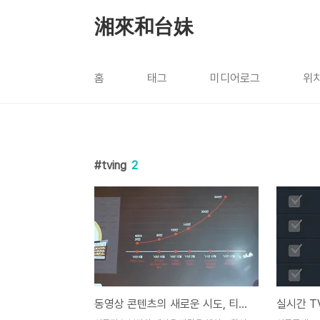
본문 바로가기
湘來和台妹
홈
태그
미디어로그
위
tving
2
동영상 콘텐츠의 새로운 시도, 티빙 에어(Tving air)