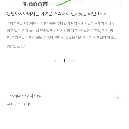
동남아시아에서는 귀여운 캐릭터로 인기있는 라인(Line)
스마트폰을 사용하면서 언젠가부터 모바일 메세지 서비스를 한두개씩은 사용
하고 있다. 현재 글로벌 모바일 메신저 시장의 대표주자들은 왓츠앱, 위챗, 라
인, 카카오톡 정도로 꼽을 수 있다. 북미와 유럽을 기반으로 한 왓츠앱이 약 3억
명의 가입자를 확보하고 있고 중국 비중이 90%가 넘는 위챗은 4억명의 사용
2013. 6. 27.
자를 확보했다. 국내 서비스인 카카오톡의 가입자는 약 9,000만명으로 추산되
며, 라인의 가입자는 1억6,000만명이 넘는 사용자를 확보했다. 이미 지난 4월
1
말 1억 5000만 가입자를 확보한 라인은 현재 글로벌 시장에서 1억 6000만
가입자를 확보하며 빠른 성장세를 나타내고 있다. 라인은 영어, 스페인어 등 16
개 언어를 지원하고 있으며, 현재 47개국의 앱 마켓에서 무료 앱 다운로드 1위
를 기록하고 있..
Designed by 티스토리
© Daum Corp.