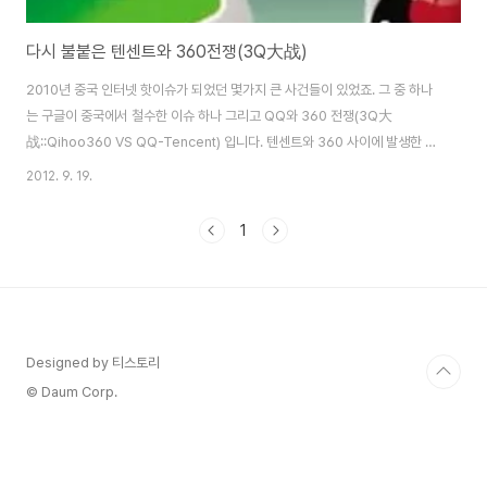
다시 불붙은 텐센트와 360전쟁(3Q大战)
2010년 중국 인터넷 핫이슈가 되었던 몇가지 큰 사건들이 있었죠. 그 중 하나
는 구글이 중국에서 철수한 이슈 하나 그리고 QQ와 360 전쟁(3Q大
战::Qihoo360 VS QQ-Tencent) 입니다. 텐센트와 360 사이에 발생한 싸
움이 2년이 지났지만 아직도 두 회사는 싸움이 종결되지 않고 현재 진행형으로
2012. 9. 19.
이어지고 있는 상황입니다. 양측 회사가 서로를 고소하고 손실에 대한 소송이
이어지고 있으며, 지난 9월 18일 텐센트(腾讯, Tencent)는 광동(廣東)고등
1
법원을 통해 360에게 1억 2,500만 위안(한화 약 180억 원)에 달하는 손해배
상을 청구했다고 합니다. 텐센트는 지난 4월 360이 텐센트가 시장의 독점적
지위를 이용하여, QQ서비스에 기타 서비스 끼워팔기 등 소비자의 권리를 침해
했다며..
Designed by 티스토리
© Daum Corp.