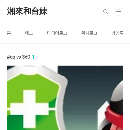
본문 바로가기
湘來和台妹
홈
태그
미디어로그
위치로그
방명록
qq vs 360
1