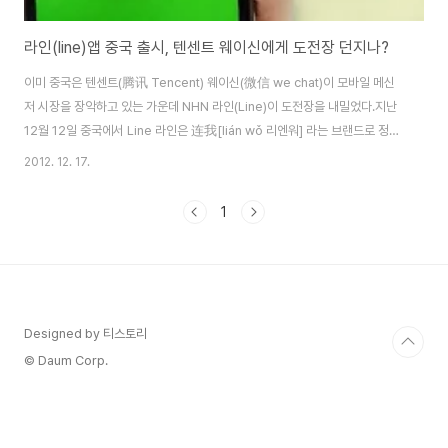
라인(line)앱 중국 출시, 텐센트 웨이신에게 도전장 던지나?
이미 중국은 텐센트(腾讯 Tencent) 웨이신(微信 we chat)이 모바일 메신
저 시장을 장악하고 있는 가운데 NHN 라인(Line)이 도전장을 내밀었다.지난
12월 12일 중국에서 Line 라인은 连我[lián wǒ 리엔워] 라는 브랜드로 정식
서비스에 들어갔다.[중국 라인 홈페이지] 连我 리엔워의 뜻은 나와 연결되다
2012. 12. 17.
라는 뜻이며 lianwo8.com 도메인에서는 lianwo8 '连我吧 나와 연결할래?'
라는 뜻도 내포하고 있다.이번에 출시된 중국어 버전은 PC、Mac、IOS、
1
Android、WP7、BlackBerry 대부분의 응용프로그램을 지원한다웨이신
과 비교하면 라인은 다양한 표정들의 이모티콘을 지원하고 있으며 글로벌로 서
비스하고 있는 모든 것을 다 지원한다. 그리고 무엇보다 주목해야할 점은 라인..
Designed by 티스토리
© Daum Corp.