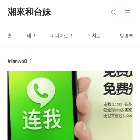
본문 바로가기
湘來和台妹
홈
태그
미디어로그
위치로그
방명록
lianwo8
1