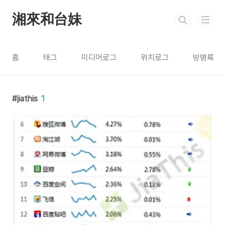
본문 바로가기
湘來和台妹
홈
태그
미디어로그
위치로그
방명록
jiathis
1