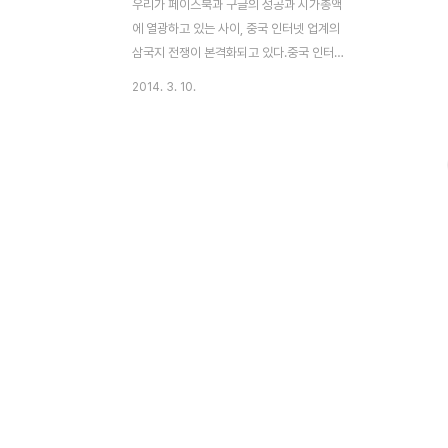
우리가 페이스북과 구글의 성공과 시가총액
에 열광하고 있는 사이, 중국 인터넷 업계의
삼국지 전쟁이 본격화되고 있다.중국 인터넷
업계는 최근 몇 년 사이 수만 개의 기업이 생
2014. 3. 10.
기고 사라지고 흡수되는 치열한 경쟁을 통해
자생력과 경쟁력을 강화시켜 왔고, 무엇보다
도 그들에게는 든든한 중국 시장이 뒤를 받치
고 있다.중국 인터넷 협회가 발표한 ‘2013년
중국 100대 인터넷 기업’을 보면 이들 기업
의 주요 업종으로는 엔터테인먼트, 포털, 전
자상거래 등이 90% 이상이었으며, 매출액
총합은 2,000억 위안(한화 약 35조1,500
억 원)이었다. 특히 1위 텐센트를 비롯한 빅3
기업(TAB, 텐센트-알리바바-바이두)의 매출
총액은 1,000억 위안이 넘어 인터넷 관련 사
업의 쏠림 현상이 나타나는 중이다. 이러한
움직..