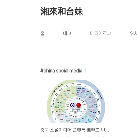
본문 바로가기
湘來和台妹
홈
태그
미디어로그
위
china social media
1
중국 소셜미디어 플랫폼 트랜드 변화(인포그래픽)