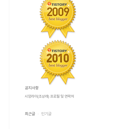
공지사항
시앙라이(조상래) 프로필 및 연락처
최근글
인기글