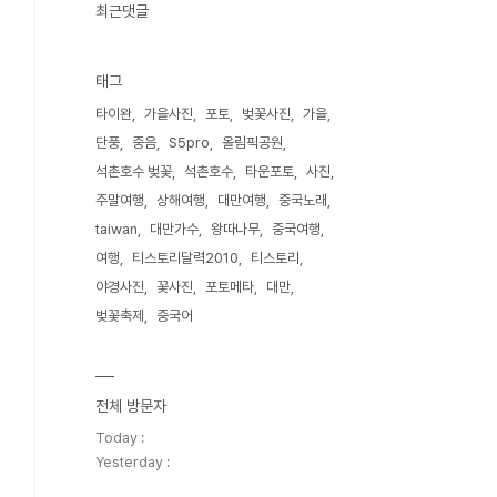
최근댓글
태그
타이완
가을사진
포토
벚꽃사진
가을
단풍
중음
S5pro
올림픽공원
석촌호수 벚꽃
석촌호수
타운포토
사진
주말여행
상해여행
대만여행
중국노래
taiwan
대만가수
왕따나무
중국여행
여행
티스토리달력2010
티스토리
야경사진
꽃사진
포토메타
대만
벚꽃축제
중국어
전체 방문자
Today :
Yesterday :