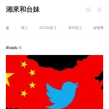
본문 바로가기
湘來和台妹
홈
태그
미디어로그
위치로그
방명록
baidu
5