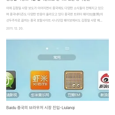
어제 김정일 사망 보도가 이어지면서 중국에도 다양한 소식들이 전해지고 있으
며 중국네티즌도 다양한 반응이 올라오고 있다 중국판 트위터 웨이보(微博)의
선두주자로 꼽히는 중국 포탈사이트 시나닷컴 웨이보에서도 김정일 사망 페이
지가 만들어진 후, 현재 게시글이 6,561,172여개에 달하는 등 네티즌들이 뜨
2011. 12. 20.
거운 관심을 보이고 있다 http://www.weibo.com/zt/s?
k=17846&hasori=1 그리고 중국 최대포털 검색사이트인 바이두에서도 김
정일 사망 특집페이지가 개설되어 관련 소식을 실시간 전하고 있다. 그 외 왕이
(网易), 시나닷컴(新浪) 등 중국 주요 포탈사이트는 김정일 사망 특집 페이지
를 만들어 김정일 사망 관련 소식을 실시간으로 전하고 있다. 그리고 각종 언론
사에서도 오늘자 신문에는 김정일..
Baidu 중국의 브라우저 시장 진입-Liulanqi