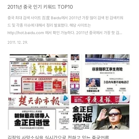
2011년 중국 인기 키워드 TOP10
중국 최대 검색 사이트 百度 Baidu에서 2011년 가장 많이 검색 된 검색키워
드 및 각종 이슈에 대해서 정리 발표했다. 해당 사이트는
http://hot.baidu.com 에서 확인 가능하다. 2011년 중국에서 가장 핫 검색
어는 바로 중국 최초의 우주정거장 "天宮" 톈궁1호가 발사 된 부분으로 1위를
2011. 12. 29.
차지했다. 그리고 세계 흐름과 같이하는 스티브잡스와 카다피 인물이 2, 3위를
차지했다. 올해 일본 지진사고로 지진 검색어가 4위를 차지 우리나라에도 자주
접하게되는 중국 불량식품 관련 뉴스를 자주 접하는데 중국도 마찬가지-식품
안전 이란 키워드가 5위에 올랐다. 그 외, 올해부터 실시 된 개인소득세 면제범
위 확대로 인해 개인소득과세 최저한도가 순위권에 들었다, 중국도 최근 부동
산 가격이 오르락 내리락 ..
김정일 사망소식을 실시간으로 전하고 있는 중국언론