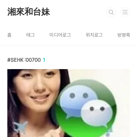
본문 바로가기
湘來和台妹
홈
태그
미디어로그
위치로그
방명록
SEHK :00700
1