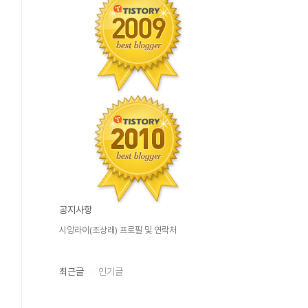
공지사항
시앙라이(조상래) 프로필 및 연락처
최근글
인기글