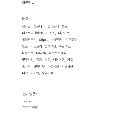
최근댓글
태그
꽃사진
포토메타
중국노래
포토
티스토리달력2010
사진
대만가수
올림픽공원
S5pro
벚꽃축제
석촌호수
단풍
티스토리
상해여행
주말여행
타운포토
taiwan
석촌호수 벚꽃
벚꽃사진
중음
여행
대만여행
가을
중국어
왕따나무
야경사진
가을사진
대만
타이완
중국여행
전체 방문자
Today :
Yesterday :