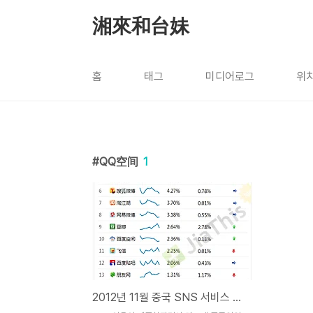
본문 바로가기
湘來和台妹
홈
태그
미디어로그
위
QQ空间
1
2012년 11월 중국 SNS 서비스 순위 통계