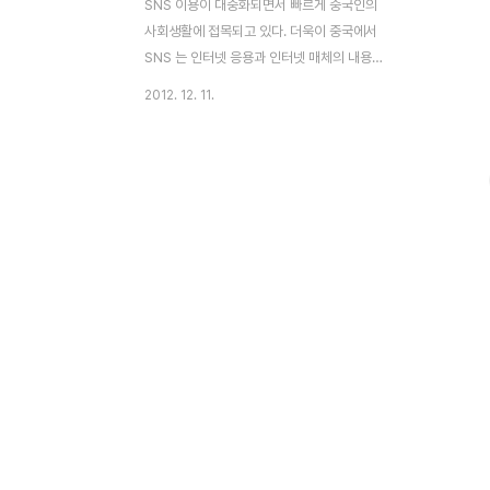
SNS 이용이 대중화되면서 빠르게 중국인의
사회생활에 접목되고 있다. 더욱이 중국에서
SNS 는 인터넷 응용과 인터넷 매체의 내용
을 풍부하게 할 뿐 아니라, 인터넷상 전파 구
2012. 12. 11.
조를 더 한 층 다원화하면서 사회,문화 발전
에 새로운 영향을 미치고 있다. 중국인터넷정
보센터(CNNIC)에서는 매년 보고서를 발간
하고 있는데 런런왕人人網, 카이신왕開心
網, 51.com, facebook 등 다양한 소셜네
트워크 서비스를 활발하게 사용하고 있는것
으로 파악되고 있다. 2012년 11월 중국SNS
지원서비스 jiathis는 중국 SNS서비스 순위
를 발표하였다.최근 2년동안 QQ공간(QQ
空间)은 중국 SNS 1위로 자리매김 하고 있
다. 17.72%로서 여전히 최고의 점유율을 보
이고 있었으며, 시나웨이보, 텐센트웨이보가
그 뒤를..