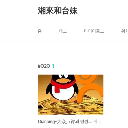
본문 바로가기
湘來和台妹
홈
태그
미디어로그
위
O2O
1
Dianping-大众点评과 텐센트 위챗 결제 연동, 중국의 O2O시장은?