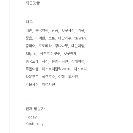
최근댓글
태그
대만
중국여행
단풍
벚꽃사진
가을
중음
타이완
포토
대만가수
taiwan
중국어
포토메타
왕따나무
대만여행
S5pro
석촌호수 벚꽃
벚꽃축제
중국노래
사진
올림픽공원
상해여행
주말여행
티스토리달력2010
티스토리
타운포토
석촌호수
여행
꽃사진
가을사진
야경사진
전체 방문자
Today :
Yesterday :