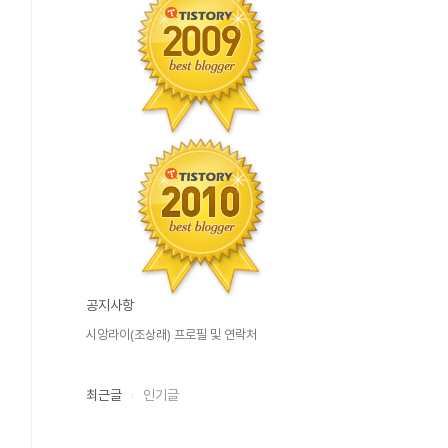
공지사항
시앙라이(조상래) 프로필 및 연락처
최근글
인기글