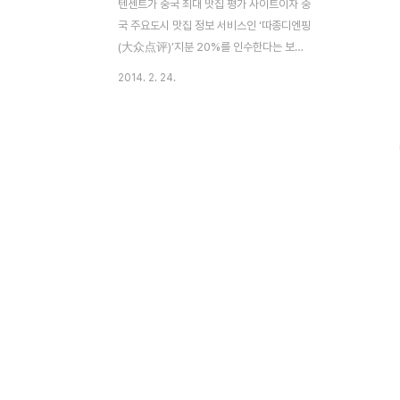
텐센트가 중국 최대 맛집 평가 사이트이자 중
국 주요도시 맛집 정보 서비스인 ‘따종디엔핑
(大众点评)’지분 20%를 인수한다는 보도
가 나온지 이틀 뒤 위챗(微信 Wechat) 지불
2014. 2. 24.
결제 시스템 텐페이(财付通 Tenpay)와 연
동 통합되었다. 2003 년 4 월에 설립된 따
종디엔핑(大众点评, Dianping)은 11년차
기업으로, 2013년 4분기에 월간 사용자수
(MAU) 9000만, 그 중에서 모바일 사용자가
75%이다. 현재 따종디엔핑에 800만 가맹
점이 등록되어 있으며, 3000만개의 리뷰와
평점 등 DB가 누적되어 있다. 따중디엔핑은
중국에서 가장 잘 나가는 소셜플랫폼으로 자
리매김했으며, 스마트폰의 확산으로
O2O(Online to Offline)영역에서 엄청난
효과를 보고 있다. 디엔핑의 가장 큰 특징..