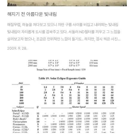
해지기 전 아름다운 빛내림
해질무렵, 하늘을 쳐다보고 있으니 까만 구름 사이를 비집고 내려쬐는 빛내림
빛내림이 자리롭게 도시를 감싸주고 있다. 서둘러 ND필터를 끼우고 그 느낌을
살려보고자 했으나, 조금은 인위적인 느낌이 들기도.. 하지만, 잠시 찍은 사진을
다시 응시하면서 멍때려보니 그래도 나름 괜찮아~
2009. 9. 28.