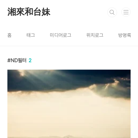
본문 바로가기
湘來和台妹
홈
태그
미디어로그
위치로그
방명록
ND필터
2