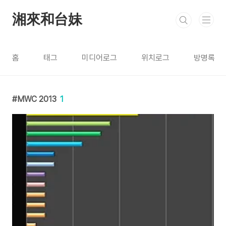
본문 바로가기
湘來和台妹
홈
태그
미디어로그
위치로그
방명록
MWC 2013
1