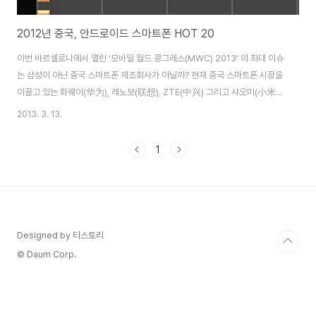
2012년 중국, 안드로이드 스마트폰 HOT 20
이번 바르셀로나에서 열린 '모바일 월드 콩그레스(MWC) 2013' 의 최대 이슈
는 삼성이 아닌 중국 스마트폰 제조회사가 아닐까? 현재 중국 스마트폰 시장을
이끌고 있는 화웨이(华为), 레노보(联想), ZTE(中兴) 그리고 샤오미(小米)
이번 행사에서 화웨이(华为), 레노보(联想), ZTE(中兴) 3개 회사는 이번 행
2013. 3. 13.
사에서 미디어 주목을 가장 많이 받았다. 이미 각종 IT 매체에서 한번쯤은 '중
국 스마트폰 업체의 약진 혹은 추격'이라는 비슷한 제목의 기사를 접했을 것이
1
다. 화웨이(华为)는 ‘어센드P2′라는 최고속 LTE 스마트폰 출시, ZTE는 '그랜
드 메모' 큰 화면의 주된 용도인 동영상 재생에 맞춰 돌비디지털플러스를 내장
하여 출시 발표했으며, 세계최초 파이어폭스 OS를 사용한 스마트폰을 준비하
고 있다..
Designed by 티스토리
© Daum Corp.