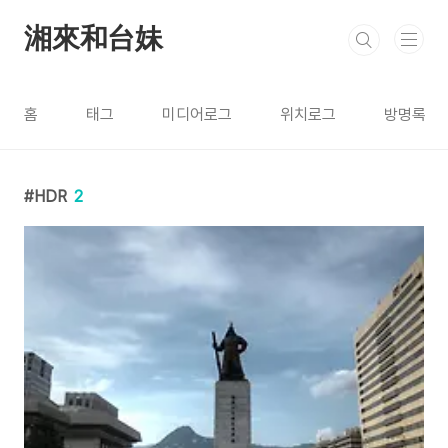
본문 바로가기
湘來和台妹
홈
태그
미디어로그
위치로그
방명록
HDR
2