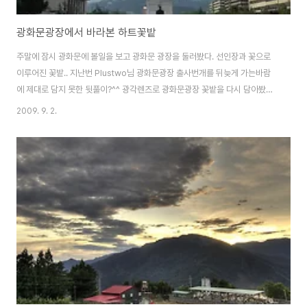
광화문광장에서 바라본 하트꽃밭
주말에 잠시 광화문에 볼일을 보고 광화문 광장을 둘러봤다. 선인장과 꽃으로
이루어진 꽃밭.. 지난번 Plustwo님 광화문광장 출사번개를 뒤늦게 가는바람
에 제대로 담지 못한 뒷풀이?^^ 광각렌즈로 광화문광장 꽃밭을 다시 담아봤다.
이순신장군 동상주변에 설치된 분수는 쉴세없이 물을 뿜어내고 있었고, 아이들
2009. 9. 2.
은 그속에서 물장난에 여념이 없었다. 광장중앙에는 20수만개의 화분으로 조
성된 꽃밭이 있었는데, 사람이 중앙에 들어가 사진을 찍고 있었다. 가까이 가서
보았더니 인조잔디를 깔아 놓아 사진을 찍거나 건널 수 있도록 곳곳에 깔아 놓
았다. 인물쪽 사진을 HDR로 해보긴 첨..^^ 미국대사관쪽에는 역사의 물길을
만들어 연도별로 중요사실들을 기록해 두고 있었고, 곳곳에 꽃밭을 볼 수 있도
록 조금 높은 관람대를 설치..