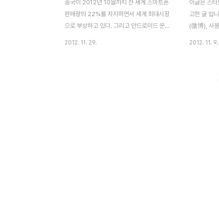
중국이 2012년 10월까지 전 세계 스마트폰
이글은 스타트
판매량의 22%를 차지하면서 세계 최대시장
고한 글 입니
으로 부상하고 있다. 그리고 안드로이드 운영
(微博), 사
체제(OS)가 중국 스마트폰 시장에서 점유율
떠오른 중국
2012. 11. 29.
2012. 11. 9.
90%를 돌파하며 독점 구도를 강화하고 있
서도 세계 1
다. 중국 인터넷 시장 조사 회사인 DCCI互
조사 회사인
联网数据中心（DCCI DATA CENTER
（DCCI DA
OF CHINA INTERNET)에서 지난 3분기
INTERNET
(3Q)의 여러 지표를 분석 발표했다. 전통적
이보 청서(
으로 2G를 아직 많이 사용하고 있다보니 노
면, 웨이보(
키아가 강세였으나, 이제 중국도 점점 스마트
반기 기준 3
폰 사용이 늘어나고 있는 추세이다. 먼저 3분
실제 웨이보
기 스마트폰 TOP10 을 살펴보면,브랜드별
속도로 사용
로 2010년까지 절대적인 우위를 보였던 노
및 관공서에
키아는 이제 보이질 않고, 삼성이 고가제품
고 있다.사용
위주의 판매 전략에 힘입어 중국인의 선호도
등하게 1억
및 중국시장에..
다.그리고 ..