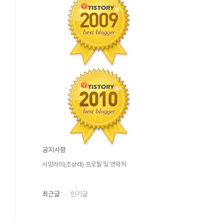
공지사항
시앙라이(조상래) 프로필 및 연락처
최근글
인기글