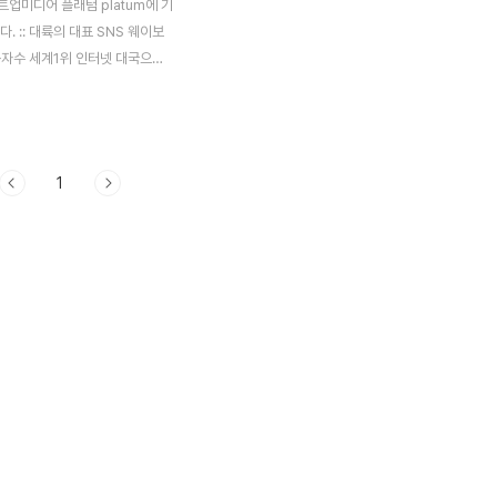
업미디어 플래텀 platum에 기
다. :: 대륙의 대표 SNS 웨이보
용자수 세계1위 인터넷 대국으로
이 마이크로블로그 사용자 수에
위에 올라섰다. 중국 인터넷 시장
 DCCI互联网数据中心
TA CENTER OF CHINA
1
)가 최근 발표한 ‘2012 중국 웨
2012中国微博蓝皮书)에 따르
weibo-微博) 사용자 수는 올 상
억 6,800만명 규모로 파악됐다.
는 지난 해부터 급성장하며 빠른
자가 증가했고, 지금은 각종 언론
서도 공식 채널 계정으로 활용하
자 분포를 보면 남성과 여성 균
8천만명씩 사용하고 분포되어있