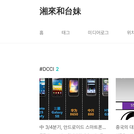
본문 바로가기
湘來和台妹
홈
태그
미디어로그
위
DCCI
2
中 3/4분기, 안드로이드 스마트폰 시장 분석