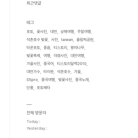
최근댓글
태그
포토
꽃사진
대만
상해여행
주말여행
석촌호수 벚꽃
사진
taiwan
올림픽공원
타운포토
중음
티스토리
왕따나무
벚꽃축제
여행
야경사진
대만여행
가을사진
중국어
티스토리달력2010
대만가수
타이완
석촌호수
가을
S5pro
중국여행
벚꽃사진
중국노래
단풍
포토메타
전체 방문자
Today :
Yesterday :