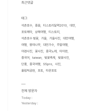
최근댓글
태그
석촌호수
중음
티스토리달력2010
대만
포토메타
상해여행
티스토리
석촌호수 벚꽃
가을
가을사진
대만여행
여행
왕따나무
대만가수
주말여행
야경사진
꽃사진
중국노래
타이완
중국어
taiwan
벚꽃축제
벚꽃사진
단풍
중국여행
S5pro
사진
올림픽공원
포토
타운포토
전체 방문자
Today :
Yesterday :