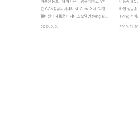
이틀전 눈보라와 매서운 바람을 헤치고 찾아
이동중에 CJ
간 CGV청담씨네시티 M-Cube에서 CJ헬
라인 생방송
로비전의 새로운 비지니스 모델인 tving air
Tving 
발표가 있었습니다. 예전 학창시절에는 HFC
르겠는데요. 저
2012. 2. 2.
2010. 11. 10
Network(Hybrid Fiber Coaxial) 형태로
서비스를 2
인터넷 그리고 방송서비스를 한다라고 배웠
억이 납니다.
고, DTV에 대한 구조와 원리를 배웠는데 이
타서비스 중
젠 그런 시대도 지나가고 새로운 플랫폼 시대
비스였죠. 
가 우리 생활 속에 이미 구현되고 있습니다.
사업자들의 
그리고 개인적으로는 CJ헬로비전 행보에 대
불과 1~2
해 관심을 가지고 있었는데 tving이 나오기
례만 언급되
이전 CBT 형태로 PC에서 실시간 방송 서비
에도 서비스
스를 2008~9년도에 이미 진행한바가 있습
지않고 다양
니다. Hellotvi.com 라는 서비스를 그 당시
다. 지난주 
케이블 가입자를 대상으로 베타서비스 중이
션을 다운받
며 무료로 제공되고 있었던 서비스..
이드 마켓에
네요 그래서 