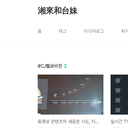
본문 바로가기
湘來和台妹
홈
태그
미디어로그
위
CJ헬로비전
2
동영상 콘텐츠의 새로운 시도, 티빙 에어(Tving air)