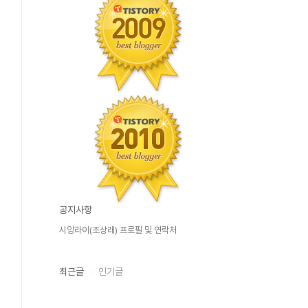
공지사항
시앙라이(조상래) 프로필 및 연락처
최근글
인기글