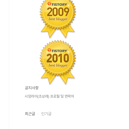
공지사항
시앙라이(조상래) 프로필 및 연락처
최근글
인기글