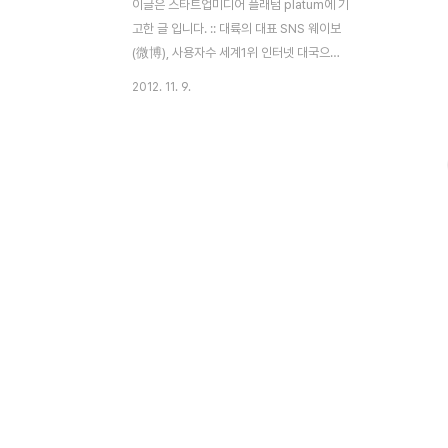
이글은 스타트업미디어 플래텀 platum에 기
고한 글 입니다. :: 대륙의 대표 SNS 웨이보
(微博), 사용자수 세계1위 인터넷 대국으로
떠오른 중국이 마이크로블로그 사용자 수에
2012. 11. 9.
서도 세계 1위에 올라섰다. 중국 인터넷 시장
조사 회사인 DCCI互联网数据中心
（DCCI DATA CENTER OF CHINA
INTERNET)가 최근 발표한 ‘2012 중국 웨
이보 청서(2012中国微博蓝皮书)에 따르
면, 웨이보(weibo-微博) 사용자 수는 올 상
반기 기준 3억 6,800만명 규모로 파악됐다.
실제 웨이보는 지난 해부터 급성장하며 빠른
속도로 사용자가 증가했고, 지금은 각종 언론
및 관공서에서도 공식 채널 계정으로 활용하
고 있다.사용자 분포를 보면 남성과 여성 균
등하게 1억8천만명씩 사용하고 분포되어있
다.그리고 ..