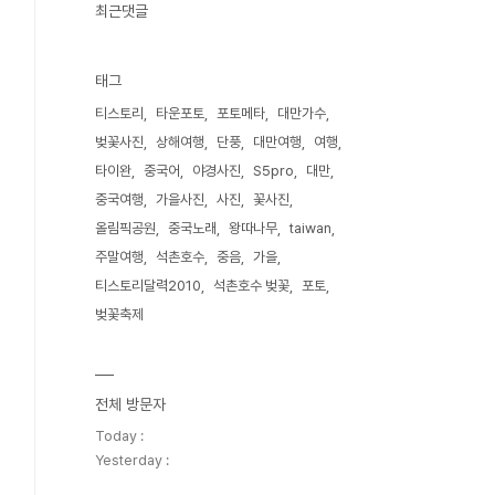
최근댓글
태그
티스토리
타운포토
포토메타
대만가수
벚꽃사진
상해여행
단풍
대만여행
여행
타이완
중국어
야경사진
S5pro
대만
중국여행
가을사진
사진
꽃사진
올림픽공원
중국노래
왕따나무
taiwan
주말여행
석촌호수
중음
가을
티스토리달력2010
석촌호수 벚꽃
포토
벚꽃축제
전체 방문자
Today :
Yesterday :