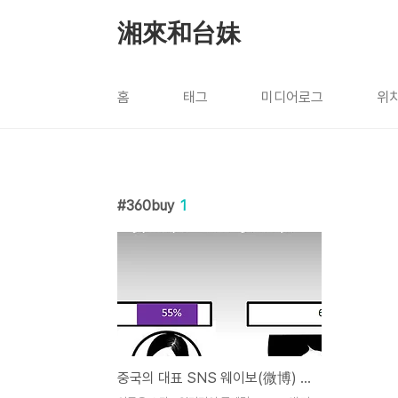
본문 바로가기
湘來和台妹
홈
태그
미디어로그
위
360buy
1
중국의 대표 SNS 웨이보(微博) 사용자 분석