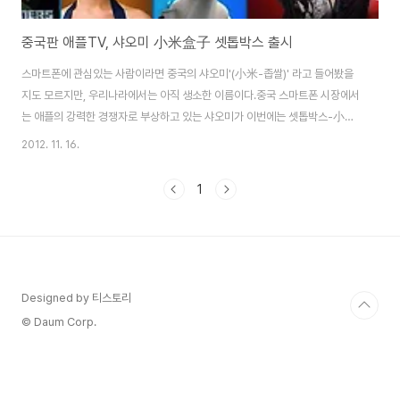
중국판 애플TV, 샤오미 小米盒子 셋톱박스 출시
스마트폰에 관심있는 사람이라면 중국의 샤오미'(小米-좁쌀)' 라고 들어봤을
지도 모르지만, 우리나라에서는 아직 생소한 이름이다.중국 스마트폰 시장에서
는 애플의 강력한 경쟁자로 부상하고 있는 샤오미가 이번에는 셋톱박스-小米
盒子(샤오미허즈)를 발표했다. 애플TV , 구글TV와 유사한 제품이라고 할 수
2012. 11. 16.
있다. 12월 중순 정식 출시될 예정이며, 가격은 인민폐RMB 399위안이며, 샤
오미 스마트폰 사용자에게는 299위안으로 판매된다.애플TV가 99달러(11만
1
원정도 되는 금액)에 비해 3만원 정도 저렴한 7만원대에 구입 가능한 제품이
다. 지원되는 언어는 중국어 간체만 지원한다. 아직은 글로벌를 겨냥하기보다
는 내수시장의 반응을 먼저 보겠다는 것으로 보인다.각종 TV 프로그램및 영화
를 무료 스트리밍 제공(10만편 이상..
Designed by 티스토리
© Daum Corp.