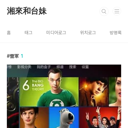
본문 바로가기
湘來和台妹
홈
태그
미디어로그
위치로그
방명록
雷軍
1