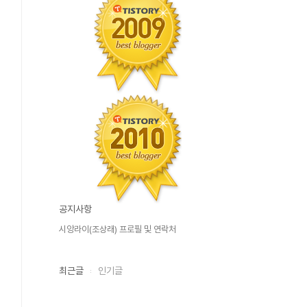
공지사항
시앙라이(조상래) 프로필 및 연락처
최근글
인기글