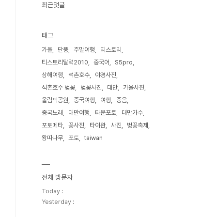
최근댓글
태그
가을
단풍
주말여행
티스토리
티스토리달력2010
중국어
S5pro
상해여행
석촌호수
야경사진
석촌호수 벚꽃
벚꽃사진
대만
가을사진
올림픽공원
중국여행
여행
중음
중국노래
대만여행
타운포토
대만가수
포토메타
꽃사진
타이완
사진
벚꽃축제
왕따나무
포토
taiwan
전체 방문자
Today :
Yesterday :