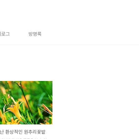
치로그
방명록
만난 환상적인 원추리꽃밭