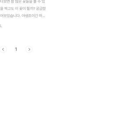
다보면 참 많은 꽃들을 볼 수 있
을 찍고도 이 꽃이 뭘까? 궁금했
찍어보았습니다. 야생초이긴 하나
용으로 길에서도 쉽게 접할 수 있
5.
리(Orange Daylily,
ily, Fulvous Daylily) 외떡잎
 백합과의 여러해살이풀 학명은
1
is fulva (L.) L. 한국, 중국, 일
분포하며, 우리나라 전역의 산야에
넘나물, 들원추리, 큰겹원추리, 겹
왕원추리' 등의 이명이 있으나,
 종의 정명으로 사용된 경우가 많
사용은 삼가야 한다. 시름을 잊
중국의 고사가 있어 '훤초(萱
'망우초(忘憂草)' 라고도 부른다.
.