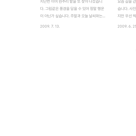
지난번 이어 원추리 밭을 또 찾아 나섰습니
요즘 길을 걷
다. 그림같은 풍경을 담을 수 있어 정말 행운
습니다. 사진
이 아닌가 싶습니다. 주말과 오늘 날씨와는
지만 우선 
또 다른 풍경이네요. 사실 게을러서 그렇습니
요즘은 관상
2009. 7. 13.
2009. 6. 2
다. 진작 올릴려고 했었는데~ 저 수많은 원추
는 원추리 원추
리 꽃이 보이시나요? 게다가 그 밑에는 한적
Tawny Datl
한 조그마한 마을이 있습니다. 올라가느라 조
식물 백합목
금 헥헥 거렸지만, 역시나 멋진 원추리 밭을
Hemerocall
사진으로 담을수 있어서 기분 UP 똑같은 구
본 등지에 
도이나, 한주 지나서 다시 찍었더니 하늘이
자생한다. '
또 틀리네요. 같은 위치이지만, 시간에 따라
첩넘나물, 홑
하늘 풍경이 틀리다보니 제겐 의미가 있기에
이명이 다른
사진2장을 연이어 걸어봅니다. 멍멍이 한마
으므로 이명 
리가~원추리 밭을 처다보고 있습니다. 그리
게 해준다는 
고 저같이 사진찍는 사람들도 보입니다. 이런
草)' 또는 
멋진 풍경을 놓칠순 없죠 자~그럼 이제 원추
가는 뿌리는.
리 꽃입니다. 지난 원..