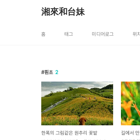
본문 바로가기
湘來和台妹
홈
태그
미디어로그
위
훤초
2
한폭의 그림같은 원추리 꽃밭
길에서 