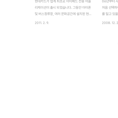
현대카드가 업계 최초로 아이패드 전용 어플
06년부터 
리케이션이 출시 되었습니다. 그동안 아이폰
처음 선택하여
및 버스정류장, 여러 문화공간에 설치된 현대
를 밀고 있
카드 라이브러리 대형 터치스크린을 통해 다
있어 솔깃했
2011. 2. 9.
2008. 12. 2
양한 문화 컨텐츠가 제공되던 라이브러리가
또 다른 소
이젠 9인치 아이패드로도 그 내용을 확인 할
써야하는 계
수 가 있습니다. ibook 서재의 느낌 ibrary
긴 하지만..
형태로 구성된 메인페이지 메인 페이지는 기
다. M카드에
본적으로 가로형으로 구성되어 있습니다 총
존 M의 기
가로형 3단 구성으로 되어 있으며, 주요이슈,
일반 인터넷
글로벌 브랜드, social 및 각종 블로그 및 주
했을때, 금
요서비스가 3번째에 위치하고 있습니다. 가
되는 기능은 
장 큰 비중을 차지하고 있은 주요 이슈는 블
2008년 마
로그의 글을 단순히 웹뷰 형태가 아닌 e-
원에게 할인
book을 읽는 느낌으로 상콤한 UI로 구성되
~~^^
어 있습니다. 그리고 회원 소식지 1월호의 경
우에는 PD..