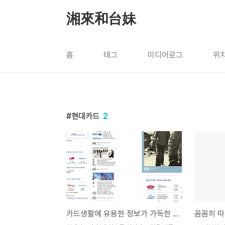
본문 바로가기
湘來和台妹
홈
태그
미디어로그
위
현대카드
2
카드생활에 유용한 정보가 가득한 현대카드 라이브러리
꼼꼼히 