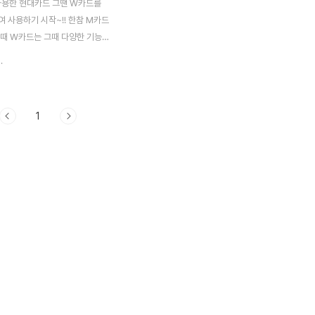
사용한 현대카드 그땐 W카드를
 사용하기 시작~!! 한참 M카드
을때 W카드는 그때 다양한 기능이
다. 물론 카드 사용이라는 것이
.
비를 부르는 것은 항상 염두하고
획성과 절제력이 필요한 물건이
^^ 현재는 M카드로 슝슝 전환했
1
도 참 다양한 종류가 있는데 기
능 플러스~ 제휴 서비스의 할인~
 요금이 한달에 28000원이라고
액과 상관없이 매달 5천원씩 할인
큰 매력이 아닐수 없다. 게다가
지막 달 12월에는 다양한 신규회
 혜택이 있길래 아래에 간단히