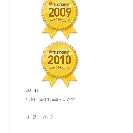
공지사항
시앙라이(조상래) 프로필 및 연락처
최근글
인기글