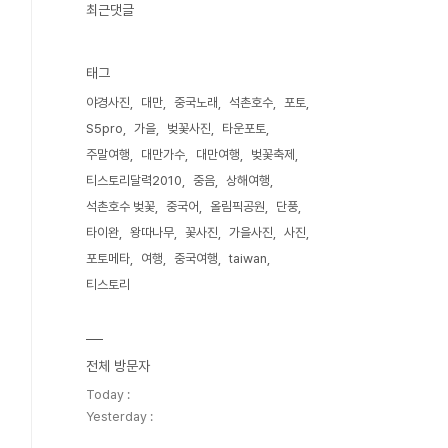
최근댓글
태그
야경사진
대만
중국노래
석촌호수
포토
S5pro
가을
벚꽃사진
타운포토
주말여행
대만가수
대만여행
벚꽃축제
티스토리달력2010
중음
상해여행
석촌호수 벚꽃
중국어
올림픽공원
단풍
타이완
왕따나무
꽃사진
가을사진
사진
포토메타
여행
중국여행
taiwan
티스토리
전체 방문자
Today :
Yesterday :