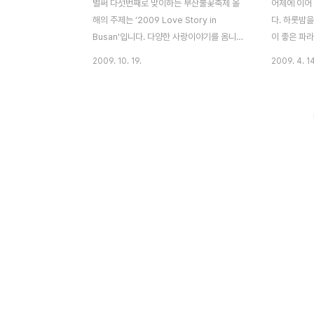
벌써 다섯번째로 맞이하는 부산불꽃축제 올
어제에 이어
해의 주제는 ‘2009 Love Story in
다. 하룻밤
Busan'입니다. 다양한 사랑이야기를 옴니버
이 좋은 파
스 형태로 구성되었는데, 불꽃 뿐만 아니라
다가 발코니
2009. 10. 19.
2009. 4. 14
음악과 조명으로 환상적인 조합을 이루었습
망 좋은 곳
니다. 이미 광안리 일대는 100만명이 넘는
운대 앞바다
(각종 매체에서 그러더군요..^^) 인파로 불꽃
수영장도 보
축제의 열기는 정말 대단했습니다. 광안리 해
저기 요트도 
수욕장을 비롯하여, 각종 사진 촬영 포인트는
바라다 보았습
이미 익히 알려져있더군요. 그 중에 해운대에
직 바닷물에
위치한 장산 약수암을 선택했습니다. 켈빈온
도 아직 4월
도를 다시 조정하여 찍었습니다. 이렇게 가을
고 저녁 노
밤 부산의 바다를 불꽃으로 환하게 비추었습
다. 동백섬
니다. 아직 불꽃사진에 대한 경험이 부족해서
니다. 사람들
찍었던 많은 사진들이 실패로 남았습니다. 그
그리고 노랗
러다보니 생각보다 사진이 적어 고르기가 참
동 소리를 
힘드네요 2005년 ..
데요. 저도 저