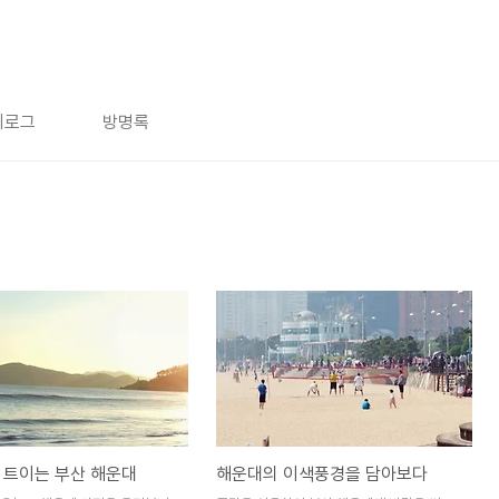
치로그
방명록
 트이는 부산 해운대
해운대의 이색풍경을 담아보다