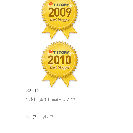
공지사항
시앙라이(조상래) 프로필 및 연락처
최근글
인기글