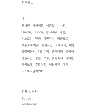
최근댓글
태그
꽃사진
상해여행
석촌호수
사진
taiwan
S5pro
왕따나무
가을
티스토리
단풍
대만가수
타운포토
석촌호수 벚꽃
벚꽃사진
포토메타
여행
올림픽공원
대만여행
중국여행
중국어
가을사진
중음
포토
벚꽃축제
타이완
중국노래
주말여행
야경사진
대만
티스토리달력2010
전체 방문자
Today :
Yesterday :