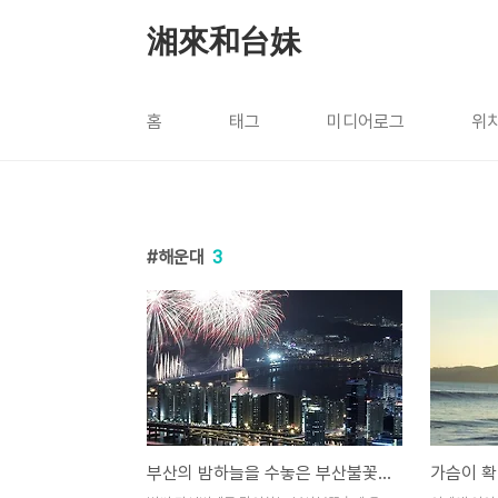
본문 바로가기
湘來和台妹
홈
태그
미디어로그
위
해운대
3
부산의 밤하늘을 수놓은 부산불꽃축제
가슴이 확