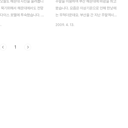
 오늘도 해운대 사진을 올려봅니
주말을 이용하여 부산 해운대에 바람을 쐬고
을 묵기위해서 해운대에서도 전망
왔습니다. 요즘은 이상기온으로 인해 한낮에
라다이스 호텔에 투숙했습니다. 게
는 무척더운데요. 부산을 간 지난 주말역시
에서 해운대 앞바다가 보이는 전
참 더운 초여름의 날씨였습니다. 반소매, 반
.
2009. 4. 13.
이었는데요. 발코니에서 바라본 해
바지 입은 사람들도 눈에 많이띄구요. 낮에
의 전경입니다. 저기 밑에는 실외
잠시 할일이 있어 스타벅스 앞에서 잠시 컴퓨
이고, 가슴이 확트입니다. 그리고
터를 하고 있었습니다. 전 이렇게 외국인이
1
보이고...한적한 해운대 바다를
많은질 정말 몰랐어요. 여기가 한국이 맞는거
니다. 날씨가 덥긴 했지만, 아
야? 싶을정도로 많았습니다.(저기 GS25만
 들어갈 정도는 아닌듯해요. 그래
안보인다면) 모래사장에 들어가긴 싫고..망원
인데^^ 그리고 잠시 숙소에서 쉬
렌즈로 바닷가를 바라보고 있는 연인들을 담
을이 질때 다시 바닷가로 향했습니
아봤습니다. 먼가를 심각하게 이야기를 하는
쪽으로 해가 지는 모습을 담아봤습
지...제가 사진찍는 내내 저러고 있었습니다.
도 다들 노을을 즐기고 있네요.
날씨가 좋아서 그런지 해운대 산책로에는 많
게 하늘이 물든 가운데 배가 동동
은사람들이 거닐고 있었습니다. 여긴 잠시 바
내고 지나가길래 사진을 찍어봤는
람쐬러 오신 분들이 많아서 그런지 복장이 노
기에 몸을 ..
는 복장은 아니네요. 그리고..