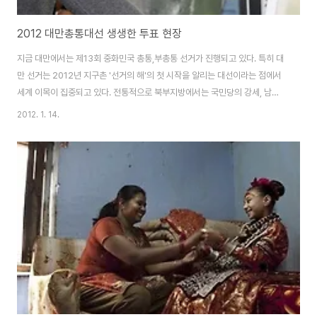
2012 대만총통대선 생생한 투표 현장
지금 대만에서는 제13회 중화민국 총통,부총통 선거가 진행되고 있다. 특히 대
만 선거는 2012년 지구촌 '선거의 해'의 첫 시작을 알리는 대선이라는 점에서
세계 이목이 집중되고 있다. 전통적으로 북부지방에서는 국민당의 강세, 남부
지방에서는 민진당의 텃밭이라는 점은 이번 선거에도 그대로 유지되지 않을까
2012. 1. 14.
예상된다. 지난 2008년도에 비해서 유권자수는 76만명이 증가한 총 1800만
명이다. 연도 인구수 인구증감 유권자수 유권자수 증감 유권자수∕인구수（%）
2012 — — 18,086,455 764,833 — 2008 22,925,311 351,346
17,321,622 814,443 75.56% 2004 22,573,965 439,188
16,507,179 1,044,554 73.12% 2000 22,13..