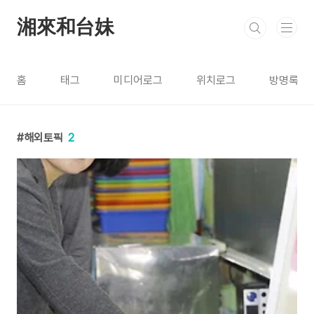
본문 바로가기
湘來和台妹
홈
태그
미디어로그
위치로그
방명록
해외토픽
2