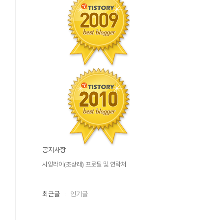
공지사항
시앙라이(조상래) 프로필 및 연락처
최근글
인기글