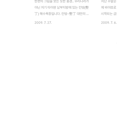
한편의 그림을 보는 듯한 풍경.. 우리나라가
지난 주말은
아닌 저기 타이완 남부지방에 있는 컨띵(墾
제 바야흐로
丁) 해수욕장입니다. 컨띵~墾丁 대만의 최
시작되는 금
남단에 위치하고 있으며, 원래는 바다속에 땅
보았습니다.
2009. 7. 27.
2009. 7. 6.
이 솟구쳐 올라와서 아름다운 경치를 이루고
다..^^ㅡ.
있으며, 많은 종류의 나무를 볼 수 있는 지역
바닷가의 모
입니다. 산책하는데 약 2시간정도 시간이 걸
가에서 손을
리며, 해수욕장이 정말 유명하죠. 우리나라
지 다정해 
해운대 만큼 정말 많은 인파가 몰리는 곳이기
다운 모습입
도 합니다. 그리고 듣기론 우리나라 모 음료
아장아장 걷
광고 CF 촬영도 여기 컨띵 국립공원에서 했
는 모습 한폭
다고 하더군요. 본 해양공원의 맨 끝에는 대
그리고 이젠
만 최남단에 위치한 등대도 있습니다. 보통
다운 모습이
대만(타이완)을 관광하면 북부에 위치한 수도
이서 해변을
타이페이에서만 머물게 되는데요. 남국의 정
러워보였습니
취를 느낄려면 이쪽으로 와보심 정말 색다른
밑으로 사라
풍경을 보실 수 있습니다...
같은 분이 사