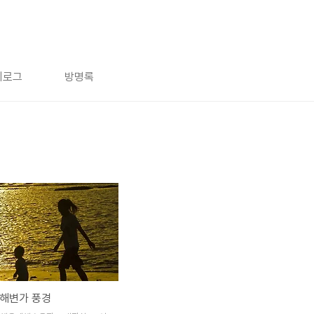
치로그
방명록
해변가 풍경