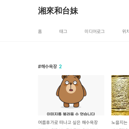
본문 바로가기
湘來和台妹
홈
태그
미디어로그
위
해수욕장
2
여름휴가로 떠나고 싶은 해수욕장
노을지는 