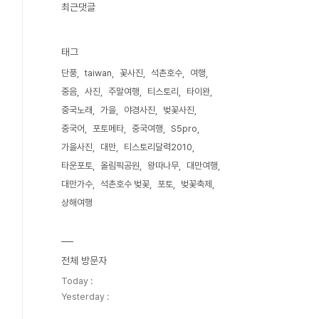
최근댓글
태그
단풍
taiwan
꽃사진
석촌호수
여행
중음
사진
주말여행
티스토리
타이완
중국노래
가을
야경사진
벚꽃사진
중국어
포토메타
중국여행
S5pro
가을사진
대만
티스토리달력2010
타운포토
올림픽공원
왕따나무
대만여행
대만가수
석촌호수 벚꽃
포토
벚꽃축제
상해여행
전체 방문자
Today :
Yesterday :