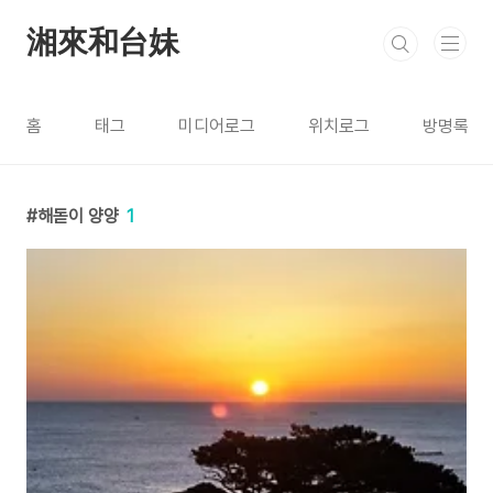
본문 바로가기
湘來和台妹
홈
태그
미디어로그
위치로그
방명록
해돋이 양양
1