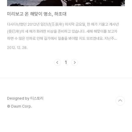
미리보고 온 해맞이 명소, 하조대
다사다난했던 2012년 임진년(壬辰年) 마지막 금요일, 한 해가 기울고 계사년
(癸巳年)의 새 해가 화려한 비상을 준비하고 있습니다. 새해 해맞이를 보고자
하면 수 많은 인파로 인해 길가에서 일출을 봐야할 지도 모르겠네요. 지난주에
강원도 대관령, 속초를 방문. 애국가에 나오는 소나무로 유명한 하조대에서 정
2012. 12. 28.
말 멋진 일출 광경을 접할 수 있었습니다. 기상청의 일출 정보는 대략 7시 20
분쯤이라고 했지만 먼 곳까지 왔기에 조금 일찍 도착했습니다. 하지만 일찍와
1
도 출입 할 수가 없었고, 7시쯤 군인들이 잠겨있는 자물쇠를 열어줘야 하조대
안으로 들어갈 수 가 있었습니다. 보기 힘들다는 오메가 일출 광경을 볼 수 있어
서 정말 좋았습니다. 해가 수평선에서 떠오르기 전 기다리는 시간동안 2012년
한해를 되돌아보고, ..
Designed by 티스토리
© Daum Corp.