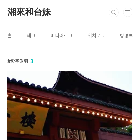
본문 바로가기
湘來和台妹
홈
태그
미디어로그
위치로그
방명록
항주여행
3