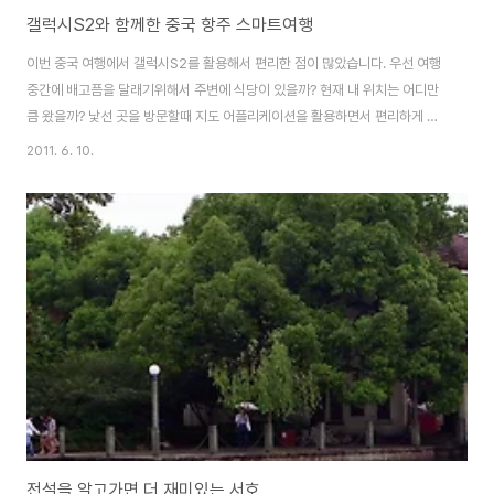
갤럭시S2와 함께한 중국 항주 스마트여행
이번 중국 여행에서 갤럭시S2를 활용해서 편리한 점이 많았습니다. 우선 여행
중간에 배고픔을 달래기위해서 주변에 식당이 있을까? 현재 내 위치는 어디만
큼 왔을까? 낯선 곳을 방문할때 지도 어플리케이션을 활용하면서 편리하게 사
용할 수 있었고, 배고픔을 달래기 위한 식당 찾기 등 다양한 용도로 사용 할 수
2011. 6. 10.
있었습니다. 중국 항주(杭州-hangzhou 항조우)에 위치한 유명한 사찰을 방
문했습니다. 영은사(중국어 정체: 靈隐寺, 간체: 灵隐寺, 병음: Língyǐn Sì)는
중국 저장 성 항저우의 북서쪽에 있는 선종 사찰입니다. 영은사는 무림산(武林
山)에 있는 몇몇 사원들 중 가장 크며, 비래봉(飞来峰)에 있는 많은 동굴과 산
에는 종교적인 색채를 뛴 바위조각들이 늘려있다. 사찰의 이름은 글자 그래로
영이 쉬어가..
전설을 알고가면 더 재미있는 서호