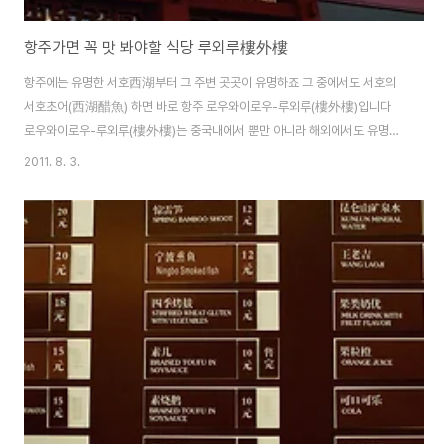
항주가면 꼭 맛 봐야할 식당 루외루樓外樓
항주에는 유명한 서호西湖부터 그 주변 곳곳이 유명하죠 그 중에서도 서호의
서호초어(西湖醋魚) 하면 바로 항주 로우와이로우-루외루(樓外樓)입니다
로우와이로우-루외루(樓外樓)는 중국내에서 뿐만 아니라 해외에서도 유명합
니다. 청나라 도광(道光 )28 년에 지었고 지금까지 150 년이 넘게 성업중이며
2011. 8. 3.
유명한 요리사가 많고 맛있는 요리도 많습니다. 예를 들면 서호초어 (西湖醋
魚), 규화동계 (叫花童鷄), 동파육 (東坡肉) 등 요리가 국내외에서도 아주 유
명합니다. 항주에서 규모가 가장 크고 큰 연회홀은(大廳) 5 개나 있고 각 종류
의 룸은는 40 여개나 되는데 식사 좌석이 1500 여개나 된다고 합니다 로우와
이로우의 모습입니다. 정말 중국영화에서 보던 엄청난 규모의 객잔의 느낌이
물씬 풍깁니다. 정문을 들어서자 커..