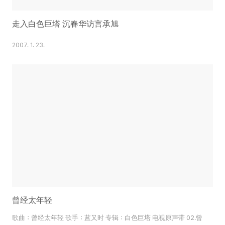
走入白色巨塔 沉春华访言承旭
2007. 1. 23.
曾经太年轻
歌曲：曾经太年轻 歌手：蓝又时 专辑：白色巨塔 电视原声带 02.曾