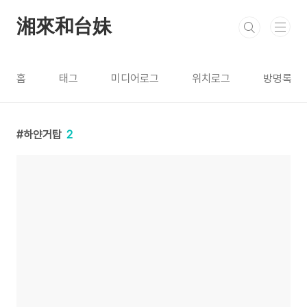
본문 바로가기
湘來和台妹
홈
태그
미디어로그
위치로그
방명록
하얀거탑
2