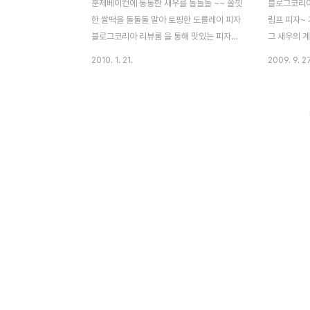
훈제베이컨에 통통한 새우를 돌돌돌 ~~ 쫄낏
블로그코리아
한 쌀떡을 돌돌돌 말아 토핑한 도를레이 피자
림프 피자~ 
블로그코리아 리뷰룸 을 통해 맛있는 피자헛
그 새우의 
피자와 샐러드를 먹을 수 있는 기회가 생겼습
을 제대로 
2010. 1. 21.
2009. 9. 27
니다. 매장에서 먹을 수 있긴 하지만 집에서
에 시식기 입
동생과 함께 따뜻하게 저녁으로 홈배달로 주
는 고소한 
문~~ 주문한지 15분만에..띵동~ 도를레이피
가 함께 어
자와 함께 또띠아 샐러드가 함께 도착 했습니
위에 뿌려져
다. 짜짠~~ 도우 겉에는 고구마 무스와 체다
더해주더군요
치즈를 두른 도를레이 피자 무엇보다 약간 메
용된 핸드메
콤한 맛이 입맛을 돋구더군요. 신선한 브로콜
에서도 적용
리와 블랙 올리브, 파프리카 등 다양한 야채
콘밀을 묻혀
와 매콤한 특제소스... 그렇다고 너무 매콤하
었다고 했는
지도 않고 아이, 어른 남녀노소 좋아할 맛이
있더군요. 
아닌가 싶습니다. 평소에 피자 두조각이면 배
스가 어울러져
부르다고 손을 놓던 제가 오늘은 피자 세조각
그리고 여기
과 더불어 또띠..
저는 개인적으