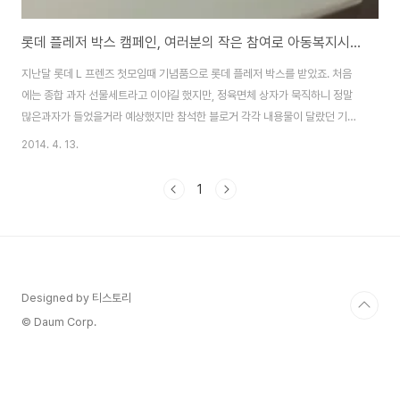
롯데 플레저 박스 캠페인, 여러분의 작은 참여로 아동복지시설 어린이들에게 선물을
지난달 롯데 L 프렌즈 첫모임때 기념품으로 롯데 플레저 박스를 받았죠. 처음
에는 종합 과자 선물세트라고 이야길 했지만, 정육면체 상자가 묵직하니 정말
많은과자가 들었을거라 예상했지만 참석한 블로거 각각 내용물이 달랐던 기억
이 나네요. 그러던 중 롯데에서 빈곤아동, 다문화가정, 조손가정아동까지, 정말
2014. 4. 13.
많은 사람에게 플레저박스를 전달하고 있더군요.따스한 봄볕이 반가운 4월, 이
번에는 아동복지시설에 보드게임, 치료놀이, 운동용품이 담긴 플레저 박스를
1
전달할 예정이라고 합니다. 더 많은 아동복지시설에 플레저박스가 전달될 수
있도록 잠시 페이스북으로 참여가능합니다. ■ 4월 플레저박스 캠페인 기간 |
2014년 4월 7일 (월) ~ 2014년 4월 22일 (화)롯데 플레저박스 캠페인 참
여하기 참여하기 : http..
Designed by 티스토리
© Daum Corp.