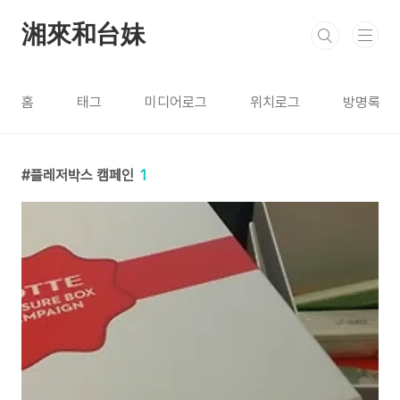
본문 바로가기
湘來和台妹
홈
태그
미디어로그
위치로그
방명록
플레저박스 캠페인
1