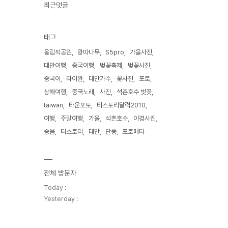
최근댓글
태그
올림픽공원
왕따나무
S5pro
가을사진
대만여행
중국여행
벚꽃축제
벚꽃사진
중국어
타이완
대만가수
꽃사진
포토
상해여행
중국노래
사진
석촌호수 벚꽃
taiwan
타운포토
티스토리달력2010
여행
주말여행
가을
석촌호수
야경사진
중음
티스토리
대만
단풍
포토메타
전체 방문자
Today :
Yesterday :