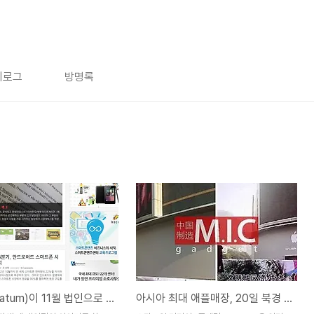
치로그
방명록
플래텀(platum)이 11월 법인으로 정식 출범합니다.
아시아 최대 애플매장, 20일 북경 왕푸징 오픈