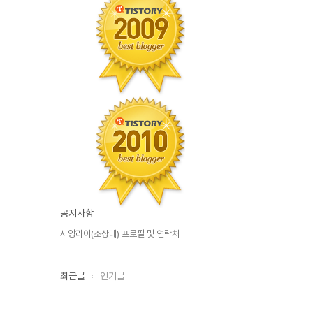
공지사항
시앙라이(조상래) 프로필 및 연락처
최근글
인기글