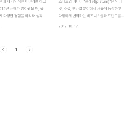
만에 제 개인적인 이야기를 하고
스타트업 미디어 "플래텀(platum)"은 인터
012년 새해가 밝아왔을 때, 올
넷, 소셜, 모바일 분야에서 새롭게 등장하고
게 다양한 경험을 하리라 생각조
다양하게 변화하는 비즈니스들과 트랜드를
다. 평범하게 직장생활을 하면서
소개하며, 스타트업의 도전과 도약을 후원하
.
2012. 10. 17.
그에 글 쓰고 있었겠죠.하지만 몇
는 협동조합형 언론사입니다. 아시아 최대 애
인적으로는 참 많은 일들이 있었습
플매장, 20일 북경 왕푸징 오픈 중국 북경 왕
을 한번 옮겼고 그러던 와중에
푸징(北京 王府井)에 아시아 최대 규모의
1
-플래텀" 이란 스타트업 미디어를
애플매장이 2012년 10월 20일(토요일) 오
타로 오픈 운영, 두 달 뒤 11월
전 9시에 오픈 예정이다. 총 4층으로 구성되
 법인설립을 마무리하고 이제 정식
어 있으며 매장이 운영될 예정이며, 영업시간
을 운영코자 합니다. "플래텀
은 오전10시~오후10시이다.오픈 당일 아이
)"은 인터넷, 소셜 및 모바일 분야에
폰5를 판매 할지도 모른다는 소식이 있다. 현
등장하고 변화하는 다양한 비즈니
재 중국에 들어선 애플 오프라인 매장수는 베
드를 소개하며, 세상을 변화시키
이징2곳, 상하이 3곳 총 5개 지점이 오픈되
 새로운 기회와 가능성을 찾아 그
어 있으며 이번 북경 왕푸징점을 포함하면 총
운 준비와 도전, 도약을 추구합니
6개의 오프라인 매장 영업하게 된다.지난 상
반기 애플의 영..