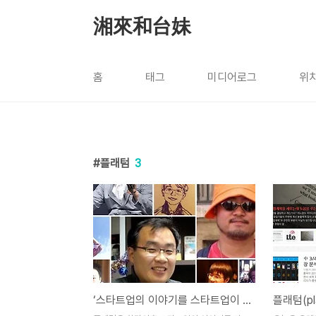
본문 바로가기
湘來和台妹
홈
태그
미디어로그
위
플래텀
3
‘스타트업의 이야기를 스타트업이 한다!’ 플래텀이 필진을 모십니다!