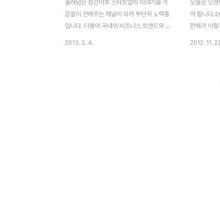
플래텀은 창간이후 스타트업의 이야기를 가
오늘은 오랜
감없이 전해주는 채널이 되려 부단히 노력중
자 합니다.2
입니다. 더불어 국내외 비즈니스 트랜드와 산
한해가 이렇
업동향은 물론이고, 해당 정보에 대한 전문가
차 못했습니
2013. 2. 4.
2012. 11. 22
적 통찰과 창업의 인사이트를 꾸준히 제공하
짬짬히 블로
려 매진중입니다. 이러한 플래텀의 고심은 어
달 동안 개
느정도 스타트업분들에게 인정을 받아가고
니다. 직장
있다고 자평하는데요. 이러한 자신감은 저희
"Platum
가 잘해서가 아니라 플래텀에 글을 게재해주
9월 17일 베
시는 필진들이 있기 때문입니다. 플래텀 필진
16일 자로
다수가 중견기업 대표님들이자 스타트업
으로 플래텀
CEO이며, 업계 전문가들이십니다. 덕분에
(platum
유용한 정보와 인사이트있는 글들이 생산되
서 새로이 
고 있습니다. 플래텀 임직원은 이분들께 항상
스들과 트랜
감사한 마음입니다. 하지만 플래텀은 기존 플
고 혁신하는
래텀의 필진들과 같은 업계 선배들만이 글을
속에서 새로
쓸 수 있는 곳이 아닙니다. 스타트업을 이끌
다. 더 나아..
어..