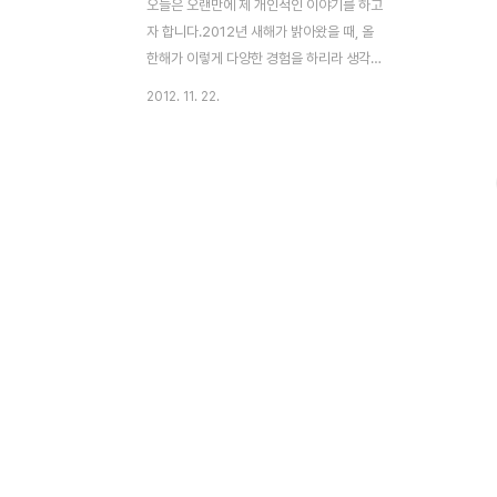
오늘은 오랜만에 제 개인적인 이야기를 하고
자 합니다.2012년 새해가 밝아왔을 때, 올
한해가 이렇게 다양한 경험을 하리라 생각조
차 못했습니다. 평범하게 직장생활을 하면서
2012. 11. 22.
짬짬히 블로그에 글 쓰고 있었겠죠.하지만 몇
달 동안 개인적으로는 참 많은 일들이 있었습
니다. 직장을 한번 옮겼고 그러던 와중에
"Platum-플래텀" 이란 스타트업 미디어를
9월 17일 베타로 오픈 운영, 두 달 뒤 11월
16일 자로 법인설립을 마무리하고 이제 정식
으로 플래텀을 운영코자 합니다. "플래텀
(platum)"은 인터넷, 소셜 및 모바일 분야에
서 새로이 등장하고 변화하는 다양한 비즈니
스들과 트랜드를 소개하며, 세상을 변화시키
고 혁신하는 새로운 기회와 가능성을 찾아 그
속에서 새로운 준비와 도전, 도약을 추구합니
다. 더 나아..