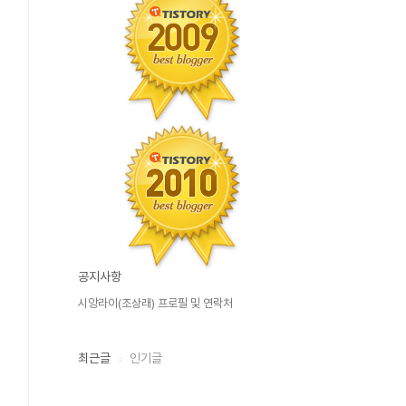
공지사항
시앙라이(조상래) 프로필 및 연락처
최근글
인기글