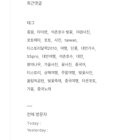
최근댓글
태그
중음
타이완
석촌호수 벚꽃
야경사진
포토메타
포토
사진
taiwan
티스토리달력2010
여행
단풍
대만가수
S5pro
대만여행
석촌호수
대만
왕따나무
가을사진
꽃사진
중국어
티스토리
상해여행
주말여행
벚꽃사진
올림픽공원
벚꽃축제
중국여행
타운포토
가을
중국노래
전체 방문자
Today :
Yesterday :