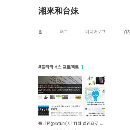
본문 바로가기
湘來和台妹
홈
태그
미디어로그
위
플라타너스 프로젝트
1
플래텀(platum)이 11월 법인으로 정식 출범합니다.