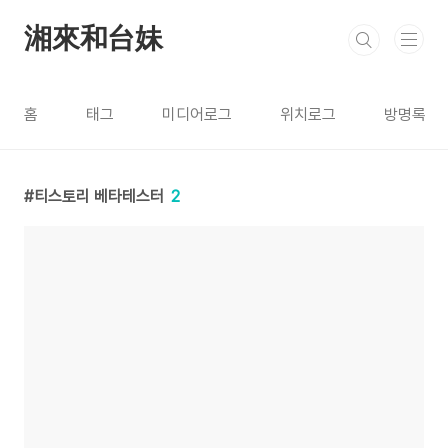
본문 바로가기
湘來和台妹
홈
태그
미디어로그
위치로그
방명록
티스토리 베타테스터
2