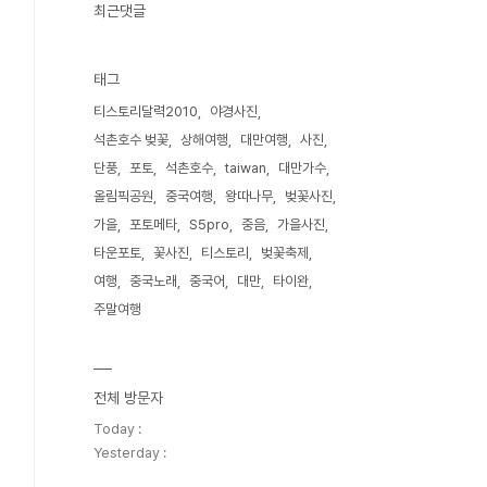
최근댓글
태그
티스토리달력2010
야경사진
석촌호수 벚꽃
상해여행
대만여행
사진
단풍
포토
석촌호수
taiwan
대만가수
올림픽공원
중국여행
왕따나무
벚꽃사진
가을
포토메타
S5pro
중음
가을사진
타운포토
꽃사진
티스토리
벚꽃축제
여행
중국노래
중국어
대만
타이완
주말여행
전체 방문자
Today :
Yesterday :