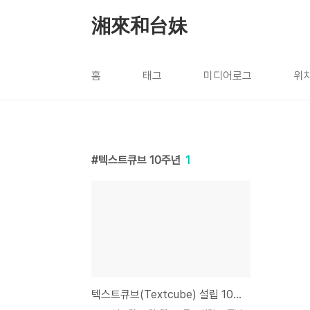
본문 바로가기
湘來和台妹
홈
태그
미디어로그
위
텍스트큐브 10주년
1
텍스트큐브(Textcube) 설립 10주년 축하드립니다!