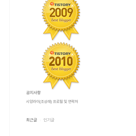
공지사항
시앙라이(조상래) 프로필 및 연락처
최근글
인기글