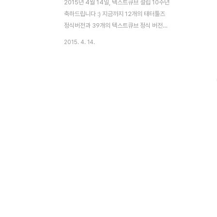
2015년 4월 14일, 텍스트큐브 설립 10주년
축하드립니다 :) 지금까지 12개의 태터툴즈
정식버전과 39개의 텍스트큐브 정식 버전을
배포, 태터툴즈와 텍스트큐브를 합쳐 누적
2015. 4. 14.
120만여회 다운로드 등이 말해주는 숫자입
니다.국내에도 오픈소스로 정말 멋진 프로젝
트를 운영 할 수 있다는걸 보여주고 있는
TNF/Needlworks!! 최근에는 워드프레스
블로그를 많이 사용하고 있지만, 앞으로 좀
더 많은 사람들에게 사랑받는 텍스트큐브가
되었으면 하는 바람입니다.
TNF/Needlworks 설립10주년을 기념해
서 이번에 텍스트큐브 1.10.6 Tempo
primo 발표도 되었네요. 요즘 페이스북,카카
오스토리 등 다양한 SNS가 각광을 받고 있
지만, '콘텐츠의 보고'로서 블로그 가치는 시
간이 가면 갈수록 더 빛..