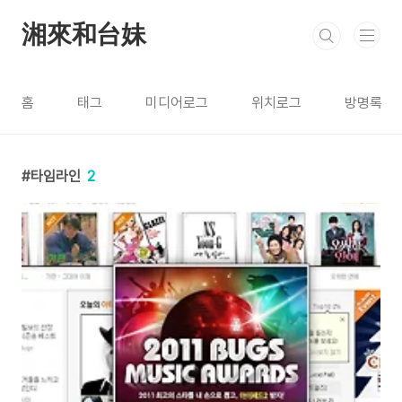
본문 바로가기
湘來和台妹
홈
태그
미디어로그
위치로그
방명록
타임라인
2