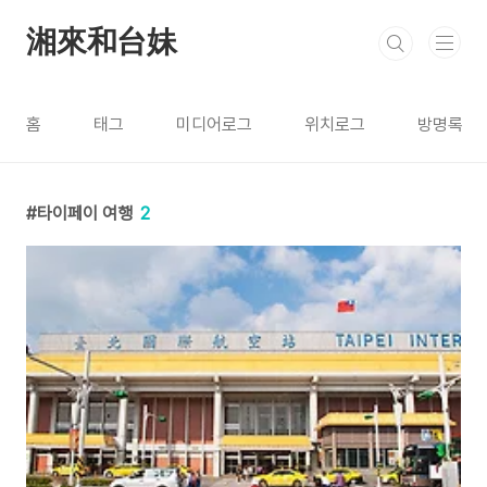
본문 바로가기
湘來和台妹
홈
태그
미디어로그
위치로그
방명록
타이페이 여행
2