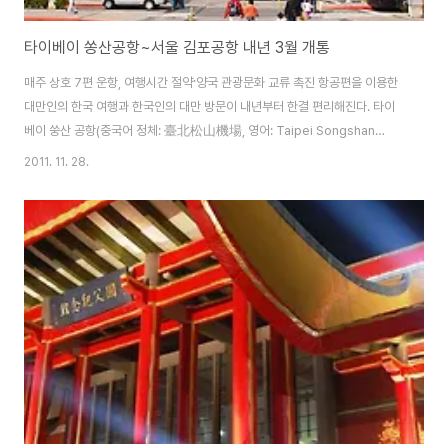
타이베이 쏭산공항~서울 김포공항 내년 3월 개통
매주 상호 7편 운항, 여행시간 절약·양국 관광문화 교류 촉진 항공편을 이용한
대만인의 한국 여행과 한국인의 대만 방문이 내년부터 한결 편리해진다. 타이
베이 쑹산 공항(중국어 정체: 臺北松山機場, 영어: Taipei Songshan
Airport)은 타이완(중화민국)의 타이베이 시 쑹산 구에 있는 공항이다. 일본 통
2011. 11. 28.
치 시대에 건설되었고 1945년에 일본의 타이완 통치 종료와 함께 국민 정부의
관할이 되어, 타이완(중화민국)의 국제·국내 항공 노선의 중심적인 공항이 되었
다. 당시의 국제선 중에서 일본선은 주요한 지위를 차지해 하네다 공항, 이타미
공항, 후쿠오카 공항 등을 연결하는 노선이 있었지만, 1979년에 국제 공항으
로서 타이완 타오위안 국제공항이 개항되고 나서는, 국내선 전용이 되었다.
2008년,..