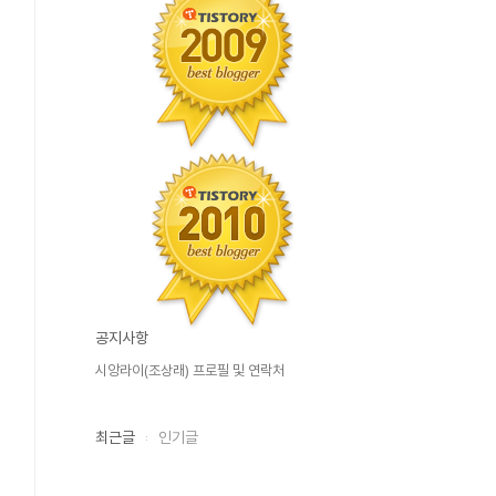
공지사항
시앙라이(조상래) 프로필 및 연락처
최근글
인기글