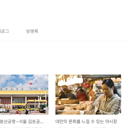
치로그
방명록
타이베이 쏭산공항~서울 김포공항 내년 3월 개통
대만의 문화를 느낄 수 있는 야시장