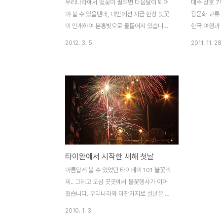
우리나라에서 벚꽃이 필려면 다음달이 되어
매주 상호 7
야 볼 수 있을텐데, 대만에선 지금 한창 벚꽃
광문화 교류
이 만개하여 분홍빛으로 물들어져 있습니다.
한국 여행과
타이베이 옆 신베이시(新北市)에서는 2월
한결 편리해
2012. 3. 5.
2011. 11. 28
11일부터 3월 17일까지 곳곳에서 벚꽃축제
정체: 臺北松
가 열리고 있습니다. 우라이(烏來) / 산즈(三
Songshan
芝) / 단수이(淡水) / 스딩(石碇) / 시즈(汐
타이베이 시 
止) 5곳에서 행사가 진행되고, 주말에는 더
통치 시대에
많은 사람들이 찾고 있습니다. 추천 코스 단
타이완 통치
수이(淡水)學府路-普學禪寺(捷運站步
되어, 타이완
行十分鐘)→國泰人壽教育訓練中心→
선의 중심적
滬尾櫻花大道路口→樹林口活動中心
중에서 일본
三空泉湧泉口→樹林溪口→滬尾櫻花
다 공항, 이
타이완에서 시작한 새해 첫날
大道路口（終點） 산즈(三芝)櫻花水車
결하는 노선이
園區→福德水車公園→賢德橋(櫻芝
항으로서 타
아름답게 볼 수 있었던 타이페이 101 불꽃축
園)→三芝遊客中心暨名人文物館 우라
되고 나서는,
제.. 그리고 도심 곳곳에서 불꽃행사가 이어
이(烏來)西羅岸香草園區→環山停車場
년,..
졌습니다. 우리나라와 마찬가지로 설날은 음
우리나라에서 보는 벚꽃과는 또 다릅니다. 대
력으로 지내지만 타이완은 새해 행사가 풍성
2010. 1. 3.
만의 벚나무는 Prunu..
하게 열립니다. 타이페이 101 빌딩 불꽃쇼를