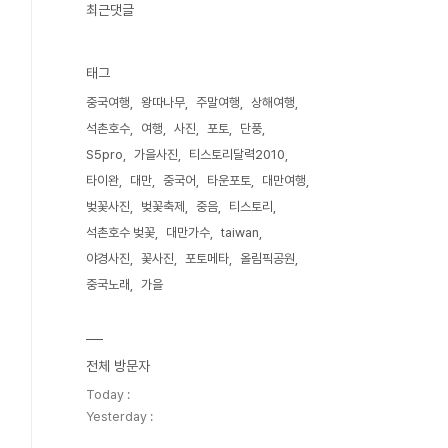
최근댓글
태그
중국여행
왕따나무
주말여행
상해여행
석촌호수
여행
사진
포토
단풍
S5pro
가을사진
티스토리달력2010
타이완
대만
중국어
타운포토
대만여행
벚꽃사진
벚꽃축제
중음
티스토리
석촌호수 벚꽃
대만가수
taiwan
야경사진
꽃사진
포토메타
올림픽공원
중국노래
가을
전체 방문자
Today :
Yesterday :