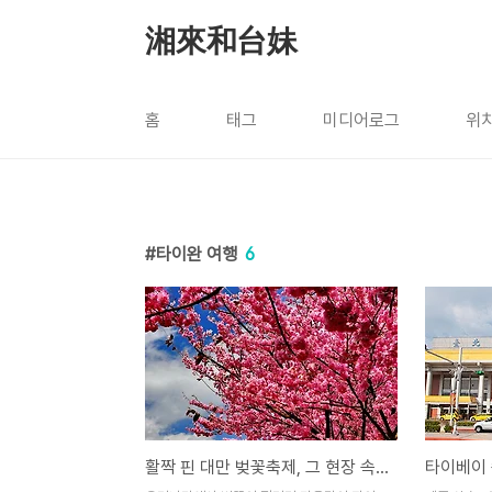
본문 바로가기
湘來和台妹
홈
태그
미디어로그
위
타이완 여행
6
활짝 핀 대만 벚꽃축제, 그 현장 속으로