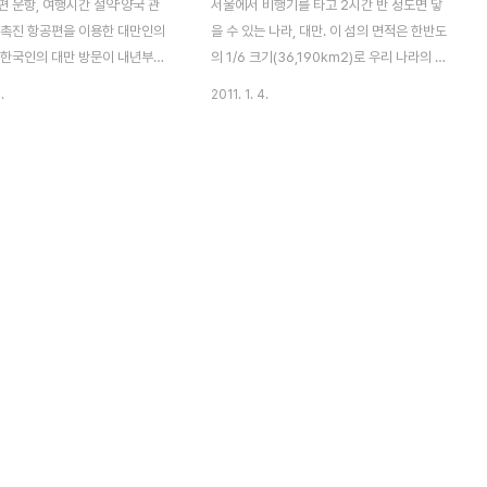
편 운항, 여행시간 절약·양국 관
서울에서 비행기를 타고 2시간 반 정도면 닿
 촉진 항공편을 이용한 대만인의
을 수 있는 나라, 대만. 이 섬의 면적은 한반도
 한국인의 대만 방문이 내년부터
의 1/6 크기(36,190km2)로 우리 나라의 경
진다. 타이베이 쑹산 공항(중국어
상남북도를 합친 정도에 해당한다. 나뭇잎 모
.
2011. 1. 4.
山機場, 영어: Taipei
양의 섬은 남북으로 길게 산맥이 뻗어 있고,
 Airport)은 타이완(중화민국)의
서쪽으로는 평야지대가, 동쪽으로는 가파른
쑹산 구에 있는 공항이다. 일본
절벽과 해안선이 펼쳐져 있다. 모두 2천만명
 건설되었고 1945년에 일본의
이 넘는 인구가 살고 있는 대만은 전통적인
 종료와 함께 국민 정부의 관할이
중국인의 생활 양식과 예술등 중국 문화의 정
(중화민국)의 국제·국내 항공 노
수를 볼 수 있는 곳이다. 작지만 오랜 역사와
인 공항이 되었다. 당시의 국제선
전통을 자랑하는 이곳, 대만의 시원한밤, 야
선은 주요한 지위를 차지해 하네
시장을 찾아가보자. 먼저 타이완의 수도, 타
타미 공항, 후쿠오카 공항 등을 연
이페이 시에서 제일 먼저 눈에 띄는 것은 수
 있었지만, 1979년에 국제 공
를 헤아릴 수 없이 많은 오토바이의 물결이
이완 타오위안 국제공항이 개항
다. 그런데 그런 오토바이의 물결 만큼이나
 국내선 전용이 되었다. 2008
많은 가지수의 요 리를 자랑하는 것이 바로
중국 요리..