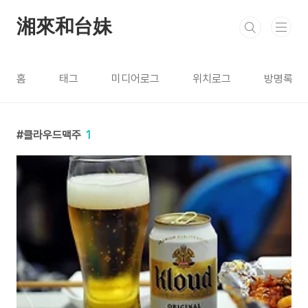
본문 바로가기
湘來和台妹
홈
태그
미디어로그
위치로그
방명록
클라우드맥주
1