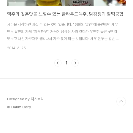
맥주의 깊은맛을 느낄수 있는 클라우드맥주, 닭강정과 찰떡궁합
새마을 시장하면 빠질 수 없는 것이 있습니다. "생활의 달인"에 출연했던 새우
만두 달인의 가게 "파오파오". 처음에 닭강정 사러 갔다가 우연히 들른 곳인데
맛보고 나선 자꾸자꾸 생각나서 자주 찾게 되는 맛입니다. 새우 만두는 일반 만
두와 달리 롤처럼 말려 있습니다.닭강정 사러 갔다가 닭강정만으로는 부족할
2014. 6. 25.
것 같아 시장에서 만두와 닭강정 조합으로 불금 준비얼마전 새롭게 출시된 클
라우드 맥주와 안주 조합은 딱~좋네요.클라우드맥주가 전지현 맥주로도 유명
1
하죠. 중국 남방식 만두 훈툰(餛飩)처럼 피가 아주 얇다. 겉으로 보기에도 내용
물이 꽉꽉 차있습니다.새우만두는 중국 남방식 만두 훈툰(餛飩)처럼 피가 아주
얇습니다. 겉으로 보기에도 내용물이 꽉꽉 차있습니다. 한 입 베어무니 새우가
씹히면서 그냥 이름만 새우 ..
Designed by 티스토리
© Daum Corp.