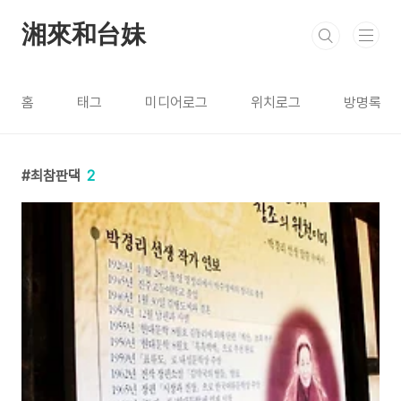
본문 바로가기
湘來和台妹
홈
태그
미디어로그
위치로그
방명록
최참판댁
2