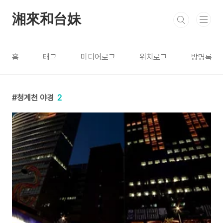
본문 바로가기
湘來和台妹
홈
태그
미디어로그
위치로그
방명록
청계천 야경
2