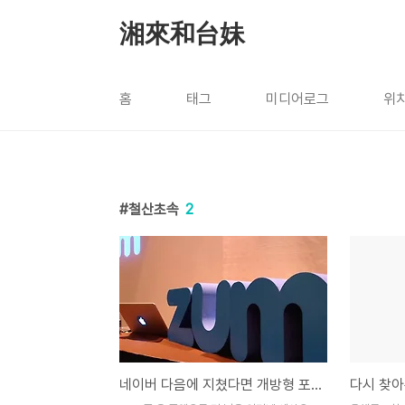
본문 바로가기
湘來和台妹
홈
태그
미디어로그
위
철산초속
2
네이버 다음에 지쳤다면 개방형 포털 줌닷컴으로
다시 찾아