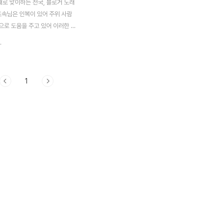
째로 맞이하는 전국, 블로거 노래
초속님은 인복이 있어 주위 사람
으로 도움을 주고 있어 이러한 큰
하고 대단합니다. 작년 1회 행사
.
였을때 정말 많은 사람들이 참석해
억이 나네요. 또 한편으로는 사
 가놓구선, 포스팅도 안하고 미안
1
철산초속님이 다시 준비하는 블로
 홍보차 포스팅 해봅니다. 여러분
석해보세요 정말 재미있습니다^^
관계자 여러분들도 전국 블로거
후원 부탁드려요! 왜 후원을 해야
소셜네트워크 시대에 이런 취지를
기업들에게 분명 긍정적인 효과
다. 이 행사를 기획한 철산초속님
서 소개한 노래마당 자료입니다.
=========..