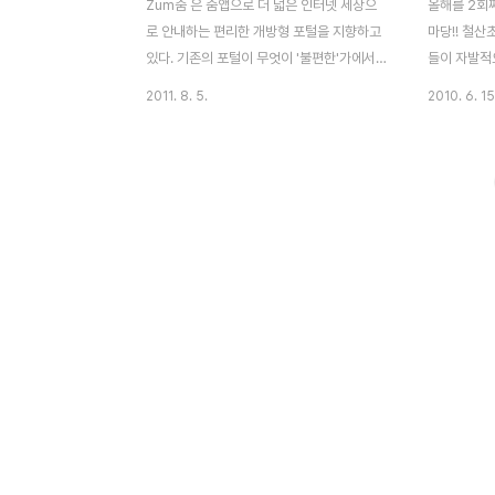
Zum줌 은 줌앱으로 더 넓은 인터넷 세상으
올해를 2회
로 안내하는 편리한 개방형 포털을 지향하고
마당!! 철산
있다. 기존의 포털이 무엇이 '불편한'가에서
들이 자발적
부터 시작되었고 그 위에 '개방'이라는 가치
행사도 준비
2011. 8. 5.
2010. 6. 15
를 얹어 더 편리한 인터넷 생태계를 만들고자
를 방문 하
zum이 세상에 나오게 되었다고 한다. 2011
서 놀랐던 기
년 8월 4일 오후 베타서비스를 오픈했으며
진기를 들고
zum.com을 접속하면 다음과 같은 페이지
한 마음에 
가 뜨게 된다. 사전에 베타서비스 신청을 했
거 노래마당
었고 신청한 아이디로 로그인 접속 할 수 있
도 한번 참
었다. 줌의 초기화면은 아래와 같이 나타한
그리고 기업
다. 검색창이 가운데 위치하고 줌앱과 뉴스
노래마당에 
섹션으로 구성되어 있다. 초기화면은 사용하
하냐구요? 
기 편하도록 재설정하였으며 내가 보고 싶은
알아주시는 
정보와 자주가는 사이트를 손쉽게 추가할 수
가 있을겁니
있었다. 이날 이스트소프트 정상원 부사장은
의 블로그에
기존 포털과 경쟁한다는 ..
========