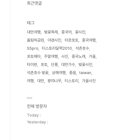
최근댓글
태그
대만여행
벚꽃축제
중국어
꽃사진
올림픽공원
야경사진
타운포토
중국여행
S5pro
티스토리달력2010
석촌호수
포토메타
주말여행
사진
중국노래
가을
타이완
포토
단풍
대만가수
벚꽃사진
석촌호수 벚꽃
상해여행
중음
taiwan
여행
대만
왕따나무
티스토리
가을사진
전체 방문자
Today :
Yesterday :