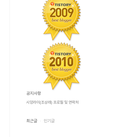
공지사항
시앙라이(조상래) 프로필 및 연락처
최근글
인기글